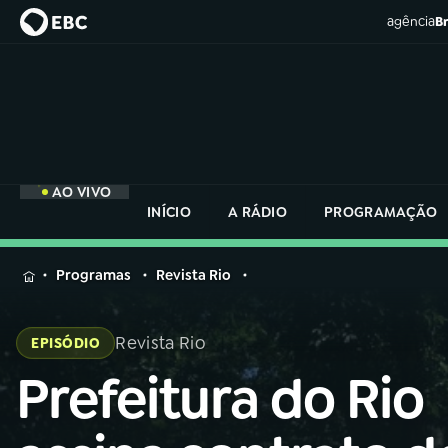
agência
Br
AO VIVO
INÍCIO
A RÁDIO
PROGRAMAÇÃO
MENU
Programas
Revista Rio
Buscar
na
Revista Rio
EPISÓDIO
Rádio
Buscar
Nacional
Prefeitura do Rio
Buscar
na
Rádio
AO VIVO