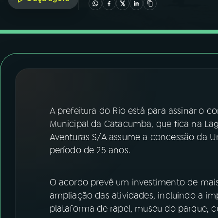
07
ÚLTIMAS
08
FESTIVAL DE MÚSICA
ACOMPANHE A RÁDIO NACIONAL
YouTube
Facebook
A prefeitura do Rio está para assinar o 
Instagram
X
Municipal da Catacumba, que fica na Lag
TikTok
Aventuras S/A assume a concessão da U
período de 25 anos.
O acordo prevê um investimento de mais 
ampliação das atividades, incluindo a i
plataforma de rapel, museu do parque, ce