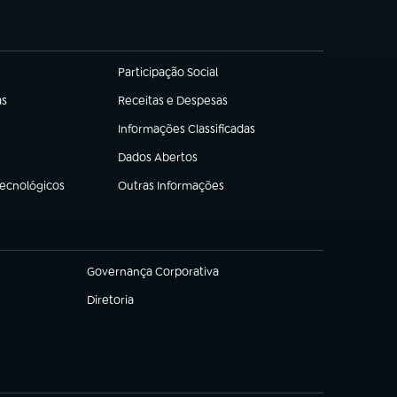
Participação Social
(abre em nova aba)
as
Receitas e Despesas
(abre em nova aba)
Informações Classificadas
(abre em nova aba)
Dados Abertos
(abre em nova aba)
Tecnológicos
Outras Informações
(abre em nova aba)
Governança Corporativa
(abre em nova aba)
Diretoria
(abre em nova aba)