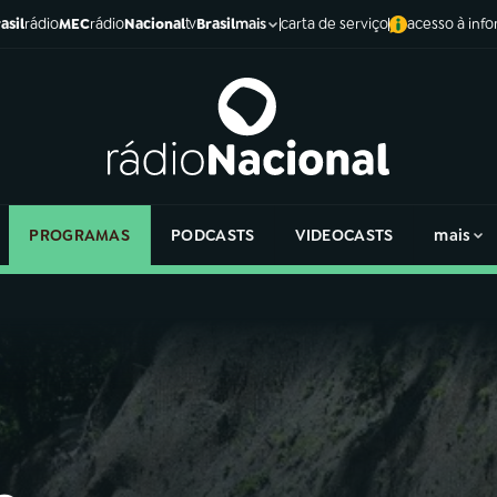
asil
rádio
MEC
rádio
Nacional
tv
Brasil
carta de serviço
acesso à inf
mais
PROGRAMAS
PODCASTS
VIDEOCASTS
mais