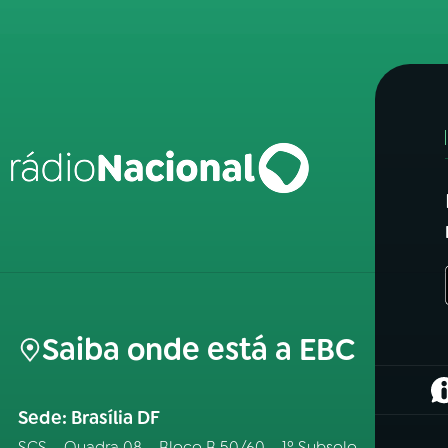
Saiba onde está a EBC
(
Sede: Brasília DF
SCS – Quadra 08 – Bloco B 50/60 – 1º Subsolo