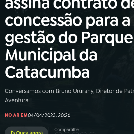
assina contrato d
Nacional
concessão para a
01
INÍCIO
gestão do Parque
02
A RÁDIO
Municipal da
03
PROGRAMAÇÃO
Catacumba
04
PROGRAMAS
Conversamos com Bruno Ururahy, Diretor de Pat
05
PODCASTS
Aventura
04/04/2023, 20:26
NO AR EM
06
VIDEOCASTS
Compartilhe
Ouça agora