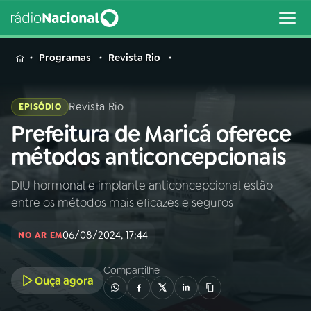
MENU
Programas
Revista Rio
Revista Rio
EPISÓDIO
Prefeitura de Maricá oferece
Buscar
na
métodos anticoncepcionais
Rádio
Buscar
Nacional
DIU hormonal e implante anticoncepcional estão
entre os métodos mais eficazes e seguros
AO VIVO
06/08/2024, 17:44
NO AR EM
01
INÍCIO
Compartilhe
Ouça agora
02
A RÁDIO