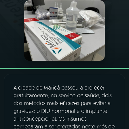
03
PROGRAMAÇÃO
04
PROGRAMAS
05
PODCASTS
06
VIDEOCASTS
A cidade de Maricá passou a oferecer
07
ÚLTIMAS
gratuitamente, no serviço de saúde, dois
dos métodos mais eficazes para evitar a
08
FESTIVAL DE MÚSICA
gravidez: o DIU hormonal e o implante
anticoncepcional. Os insumos
começaram a ser ofertados neste mês de
ACOMPANHE A RÁDIO NACIONAL