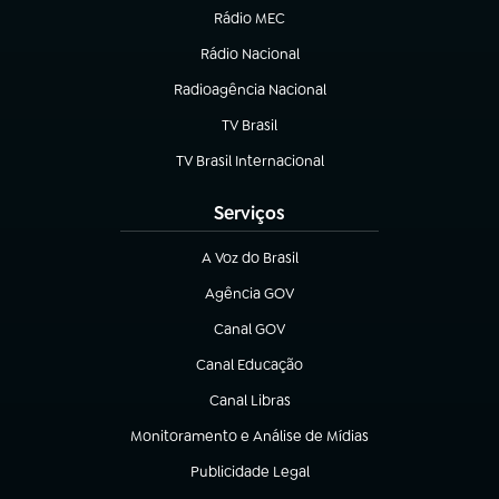
Rádio MEC
(abre em nova aba)
Rádio Nacional
Radioagência Nacional
(abre em nova aba)
TV Brasil
(abre em nova aba)
TV Brasil Internacional
(abre em nova aba)
Serviços
A Voz do Brasil
(abre em nova aba)
Agência GOV
(abre em nova aba)
Canal GOV
(abre em nova aba)
Canal Educação
(abre em nova aba)
Canal Libras
(abre em nova aba)
Monitoramento e Análise de Mídias
(abre em nova aba)
Publicidade Legal
(abre em nova aba)