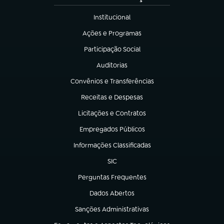
Institucional
(abre em nova aba)
Ações e Programas
(abre em nova aba)
Participação Social
(abre em nova aba)
Auditorias
(abre em nova aba)
Convênios e Transferências
(abre em nova aba)
Receitas e Despesas
(abre em nova aba)
Licitações e Contratos
(abre em nova aba)
Empregados Públicos
(abre em nova aba)
Informações Classificadas
(abre em nova aba)
SIC
(abre em nova aba)
Perguntas Frequentes
(abre em nova aba)
Dados Abertos
(abre em nova aba)
Sanções Administrativas
(abre em nova aba)