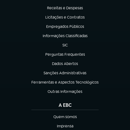
(abre em nova aba)
Receitas e Despesas
(abre em nova aba)
Licitações e Contratos
(abre em nova aba)
Empregados Públicos
(abre em nova aba)
Informações Classificadas
(abre em nova aba)
SIC
(abre em nova aba)
Perguntas Frequentes
(abre em nova aba)
Dados Abertos
(abre em nova aba)
Sanções Administrativas
(abre em nova aba)
Ferramentas e Aspectos Tecnológicos
(abre em nova aba)
Outras Informações
(abre em nova aba)
A EBC
Quem somos
(abre em nova aba)
Imprensa
(abre em nova aba)