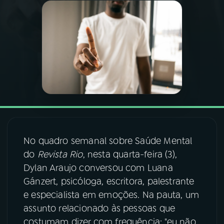
03
PROGRAMAÇÃO
04
PROGRAMAS
05
PODCASTS
06
VIDEOCASTS
No quadro semanal sobre Saúde Mental
do
Revista Rio
, nesta quarta-feira (3),
07
ÚLTIMAS
Dylan Araujo conversou com Luana
Gánzert, psicóloga, escritora, palestrante
08
FESTIVAL DE MÚSICA
e especialista em emoções. Na pauta, um
assunto relacionado às pessoas que
costumam dizer com frequência: "eu não
ACOMPANHE A RÁDIO NACIONAL