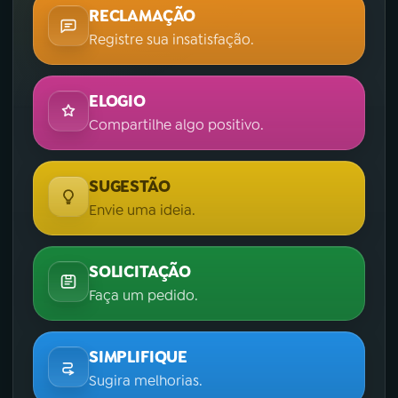
RECLAMAÇÃO
Registre sua insatisfação.
ELOGIO
Compartilhe algo positivo.
SUGESTÃO
Envie uma ideia.
SOLICITAÇÃO
Faça um pedido.
SIMPLIFIQUE
Sugira melhorias.