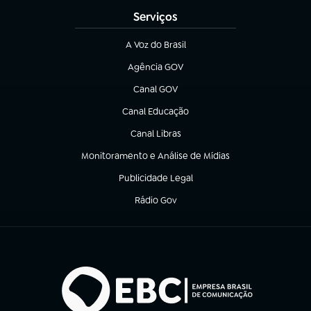
Serviços
A Voz do Brasil
(abre em nova aba)
Agência GOV
(abre em nova aba)
Canal GOV
(abre em nova aba)
Canal Educação
(abre em nova aba)
Canal Libras
(abre em nova aba)
Monitoramento e Análise de Mídias
(abre em nova aba)
Publicidade Legal
(abre em nova aba)
Rádio Gov
(abre em nova aba)