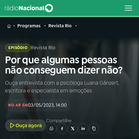
MENU
Programas
Revista Rio
Revista Rio
EPISÓDIO
Por que algumas pessoas
Buscar
na
não conseguem dizer não?
Rádio
Buscar
Nacional
Ouça entrevista com a psicóloga Luana Gánzert,
escritora e especialista em emoções
AO VIVO
03/05/2023, 14:00
NO AR EM
01
INÍCIO
Compartilhe
Ouça agora
02
A RÁDIO