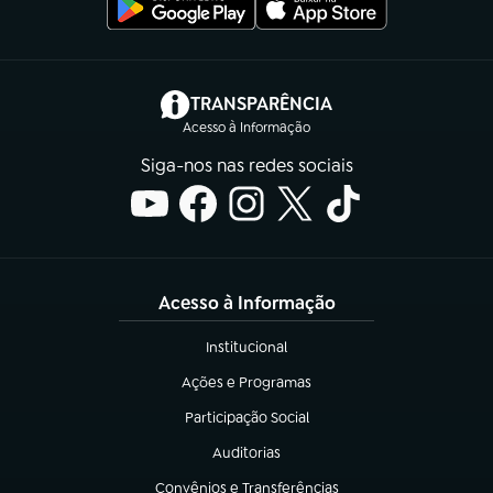
(abre em nova aba)
TRANSPARÊNCIA
Acesso à Informação
Siga-nos nas redes sociais
Acesso à Informação
Institucional
(abre em nova aba)
Ações e Programas
(abre em nova aba)
Participação Social
(abre em nova aba)
Auditorias
(abre em nova aba)
Convênios e Transferências