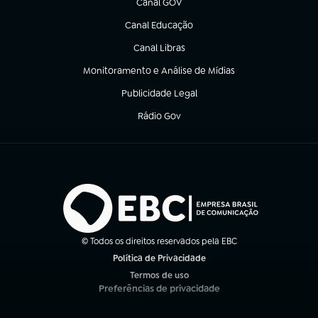
Canal GOV
(abre em nova aba)
Canal Educação
(abre em nova aba)
Canal Libras
(abre em nova aba)
Monitoramento e Análise de Mídias
(abre em nova aba)
Publicidade Legal
(abre em nova aba)
Rádio Gov
(abre em nova aba)
© Todos os direitos reservados pela EBC
Política de Privacidade
(abre em nova aba)
Termos de uso
(abre em nova aba)
Preferências de privacidade