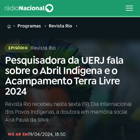
MENU
Programas
Revista Rio
Revista Rio
EPISÓDIO
Pesquisadora da UERJ fala
Buscar
na
sobre o Abril Indígena e o
Rádio
Buscar
Acampamento Terra Livre
Nacional
2024
AO VIVO
Revista Rio recebeu nesta sexta (19), Dia Internacional
dos Povos Indígenas, a doutora em memória social
01
INÍCIO
Ana Paula da Silva
19/04/2024, 18:50
02
A RÁDIO
NO AR EM