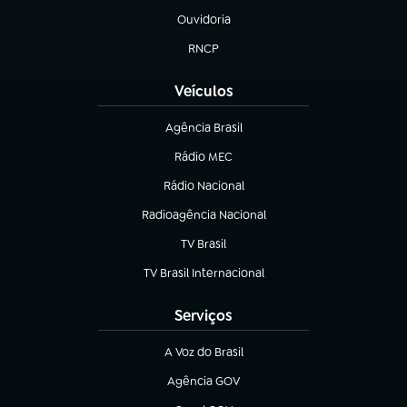
Ouvidoria
(abre em nova aba)
RNCP
(abre em nova aba)
Veículos
Agência Brasil
(abre em nova aba)
Rádio MEC
(abre em nova aba)
Rádio Nacional
Radioagência Nacional
(abre em nova aba)
TV Brasil
(abre em nova aba)
TV Brasil Internacional
(abre em nova aba)
Serviços
A Voz do Brasil
(abre em nova aba)
Agência GOV
(abre em nova aba)