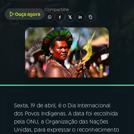
Compartilhe
Ouça agora
03
PROGRAMAÇÃO
04
PROGRAMAS
05
PODCASTS
06
VIDEOCASTS
07
ÚLTIMAS
Sexta, 19 de abril, é o Dia Internacional
dos Povos Indígenas. A data foi escolhida
08
FESTIVAL DE MÚSICA
pela ONU, a Organização das Nações
Unidas, para expressar o reconhecimento
ACOMPANHE A RÁDIO NACIONAL