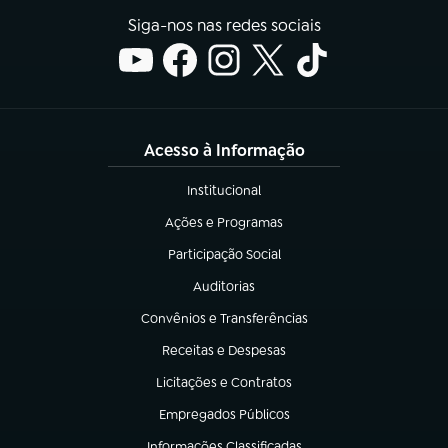
Siga-nos nas redes sociais
Acesso à Informação
Institucional
(abre em nova aba)
Ações e Programas
(abre em nova aba)
Participação Social
(abre em nova aba)
Auditorias
(abre em nova aba)
Convênios e Transferências
(abre em nova aba)
Receitas e Despesas
(abre em nova aba)
Licitações e Contratos
(abre em nova aba)
Empregados Públicos
(abre em nova aba)
Informações Classificadas