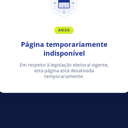
AVISO
Página temporariamente
indisponível
Em respeito à legislação eleitoral vigente,
esta página está desativada
temporariamente.