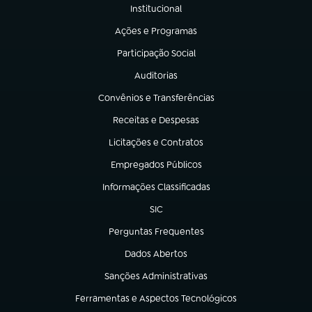
Institucional
(abre em nova aba)
Ações e Programas
(abre em nova aba)
Participação Social
(abre em nova aba)
Auditorias
(abre em nova aba)
Convênios e Transferências
(abre em nova aba)
Receitas e Despesas
(abre em nova aba)
Licitações e Contratos
(abre em nova aba)
Empregados Públicos
(abre em nova aba)
Informações Classificadas
(abre em nova aba)
SIC
(abre em nova aba)
Perguntas Frequentes
(abre em nova aba)
Dados Abertos
(abre em nova aba)
Sanções Administrativas
(abre em nova aba)
Ferramentas e Aspectos Tecnológicos
(abre em nova aba)