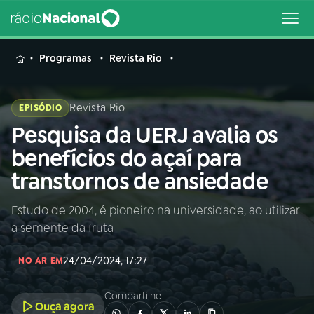
MENU
Programas
Revista Rio
Revista Rio
EPISÓDIO
Pesquisa da UERJ avalia os
Buscar
na
benefícios do açaí para
Rádio
Buscar
transtornos de ansiedade
Nacional
Estudo de 2004, é pioneiro na universidade, ao utilizar
AO VIVO
a semente da fruta
01
INÍCIO
24/04/2024, 17:27
NO AR EM
Compartilhe
02
A RÁDIO
Ouça agora