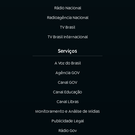
(abre em nova aba)
Rádio Nacional
Radioagência Nacional
(abre em nova aba)
TV Brasil
(abre em nova aba)
TV Brasil Internacional
(abre em nova aba)
Serviços
A Voz do Brasil
(abre em nova aba)
Agência GOV
(abre em nova aba)
Canal GOV
(abre em nova aba)
Canal Educação
(abre em nova aba)
Canal Libras
(abre em nova aba)
Monitoramento e Análise de Mídias
(abre em nova aba)
Publicidade Legal
(abre em nova aba)
Rádio Gov
(abre em nova aba)