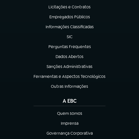
Licitações e Contratos
(abre em nova aba)
Empregados Públicos
(abre em nova aba)
Informações Classificadas
(abre em nova aba)
SIC
(abre em nova aba)
Perguntas Frequentes
(abre em nova aba)
Dados Abertos
(abre em nova aba)
Sanções Administrativas
(abre em nova aba)
Ferramentas e Aspectos Tecnológicos
(abre em nova aba)
Outras Informações
(abre em nova aba)
A EBC
Quem somos
(abre em nova aba)
Imprensa
(abre em nova aba)
Governança Corporativa
(abre em nova aba)