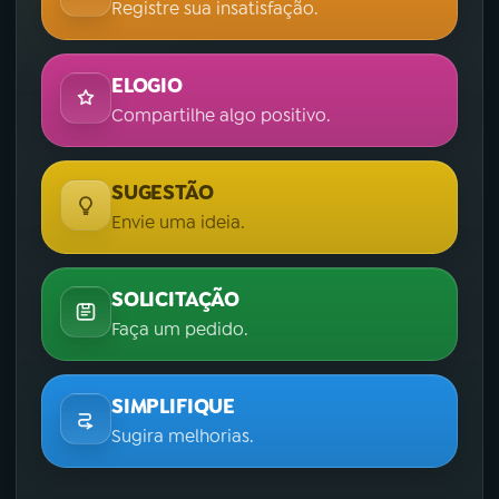
Registre sua insatisfação.
ELOGIO
Compartilhe algo positivo.
SUGESTÃO
Envie uma ideia.
SOLICITAÇÃO
Faça um pedido.
SIMPLIFIQUE
Sugira melhorias.