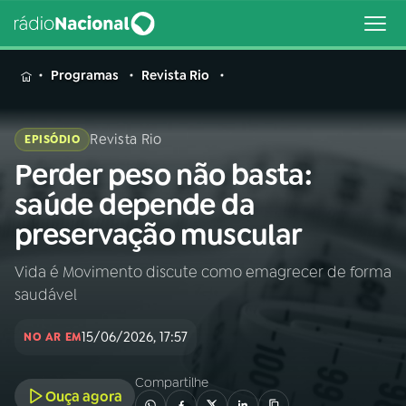
MENU
Programas
Revista Rio
Revista Rio
EPISÓDIO
Perder peso não basta:
Buscar
na
saúde depende da
Rádio
Buscar
preservação muscular
Nacional
Vida é Movimento discute como emagrecer de forma
AO VIVO
saudável
01
INÍCIO
15/06/2026, 17:57
NO AR EM
Compartilhe
02
A RÁDIO
Ouça agora