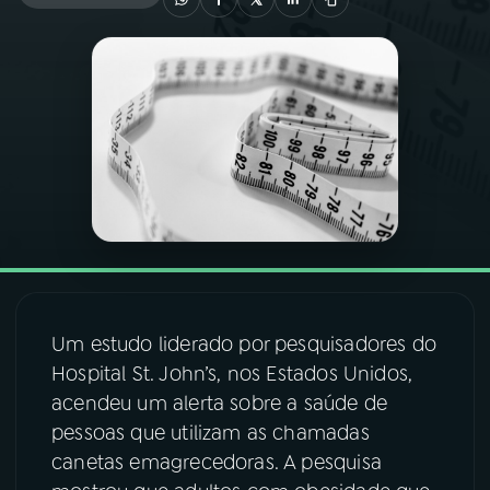
03
PROGRAMAÇÃO
04
PROGRAMAS
05
PODCASTS
06
VIDEOCASTS
Um estudo liderado por pesquisadores do
07
ÚLTIMAS
Hospital St. John’s, nos Estados Unidos,
acendeu um alerta sobre a saúde de
08
FESTIVAL DE MÚSICA
pessoas que utilizam as chamadas
canetas emagrecedoras. A pesquisa
ACOMPANHE A RÁDIO NACIONAL