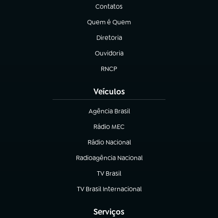
Contatos
(abre em nova aba)
Quem é Quem
(abre em nova aba)
Diretoria
(abre em nova aba)
Ouvidoria
(abre em nova aba)
RNCP
(abre em nova aba)
Veículos
Agência Brasil
(abre em nova aba)
Rádio MEC
(abre em nova aba)
Rádio Nacional
Radioagência Nacional
(abre em nova aba)
TV Brasil
(abre em nova aba)
TV Brasil Internacional
(abre em nova aba)
Serviços