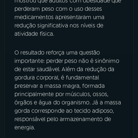
mostrou que adultos com obesidade que
perderam peso com o uso desses
YouTube
Facebook
medicamentos apresentaram uma
redução significativa nos níveis de
Instagram
X
atividade física.
TikTok
O resultado reforça uma questão
importante: perder peso não é sinônimo
de estar saudável. Além da redução da
gordura corporal, é fundamental
preservar a massa magra, formada
principalmente por músculos, ossos,
órgãos e água do organismo. Já a massa
gorda corresponde ao tecido adiposo,
responsável pelo armazenamento de
energia.