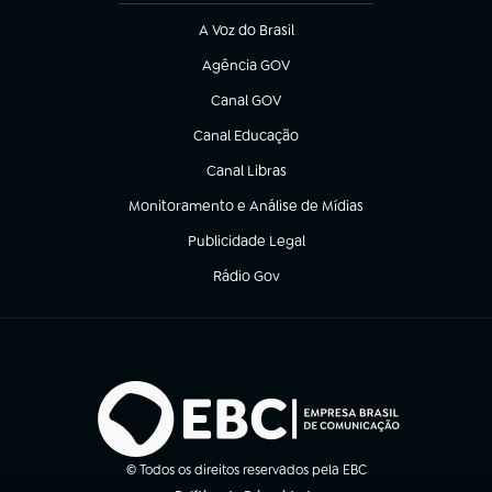
A Voz do Brasil
(abre em nova aba)
Agência GOV
(abre em nova aba)
Canal GOV
(abre em nova aba)
Canal Educação
(abre em nova aba)
Canal Libras
(abre em nova aba)
Monitoramento e Análise de Mídias
(abre em nova aba)
Publicidade Legal
(abre em nova aba)
Rádio Gov
(abre em nova aba)
© Todos os direitos reservados pela EBC