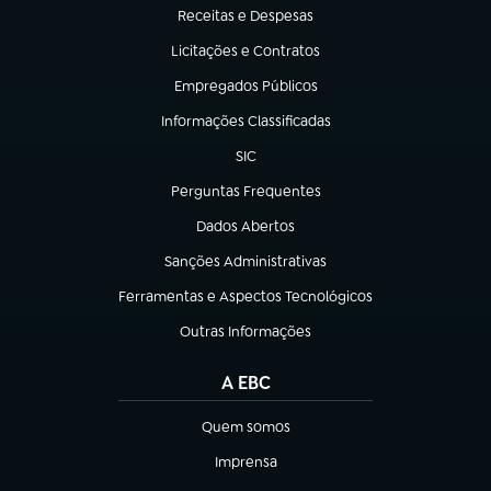
Receitas e Despesas
(abre em nova aba)
Licitações e Contratos
(abre em nova aba)
Empregados Públicos
(abre em nova aba)
Informações Classificadas
(abre em nova aba)
SIC
(abre em nova aba)
Perguntas Frequentes
(abre em nova aba)
Dados Abertos
(abre em nova aba)
Sanções Administrativas
(abre em nova aba)
Ferramentas e Aspectos Tecnológicos
(abre em nova aba)
Outras Informações
(abre em nova aba)
A EBC
Quem somos
(abre em nova aba)
Imprensa
(abre em nova aba)