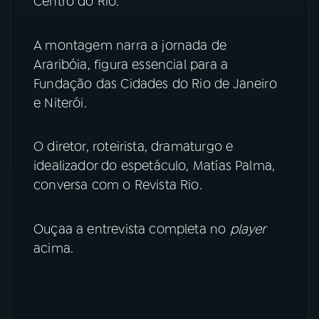
Centro do Rio.
YouTube
Facebook
A montagem narra a jornada de
Araribóia, figura essencial para a
Instagram
X
Fundação das Cidades do Rio de Janeiro
TikTok
e Niterói.
O diretor, roteirista, dramaturgo e
idealizador do espetáculo, Matías Palma,
conversa com o Revista Rio.
Ouçaa a entrevista completa no
player
acima.