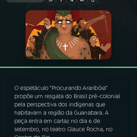
03
PROGRAMAÇÃO
04
PROGRAMAS
05
PODCASTS
06
VIDEOCASTS
O espetáculo “Procurando Araribóia”
propõe um resgata do Brasil pré-colonial
07
ÚLTIMAS
pela perspectiva dos indígenas que
habitavam a região da Guanabara. A
08
FESTIVAL DE MÚSICA
peça entra em cartaz no dia 6 de
setembro, no teatro Glauce Rocha, no
ACOMPANHE A RÁDIO NACIONAL