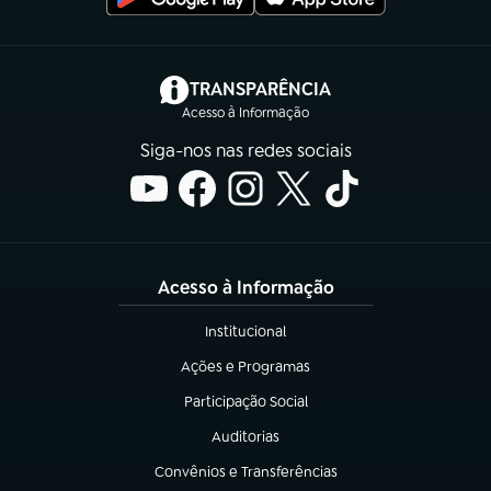
(abre em nova aba)
TRANSPARÊNCIA
Acesso à Informação
Siga-nos nas redes sociais
Acesso à Informação
Institucional
(abre em nova aba)
Ações e Programas
(abre em nova aba)
Participação Social
(abre em nova aba)
Auditorias
(abre em nova aba)
Convênios e Transferências
(abre em nova aba)