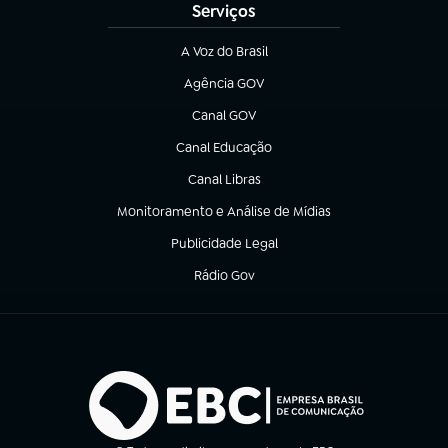
Serviços
A Voz do Brasil
(abre em nova aba)
Agência GOV
(abre em nova aba)
Canal GOV
(abre em nova aba)
Canal Educação
(abre em nova aba)
Canal Libras
(abre em nova aba)
Monitoramento e Análise de Mídias
(abre em nova aba)
Publicidade Legal
(abre em nova aba)
Rádio Gov
(abre em nova aba)