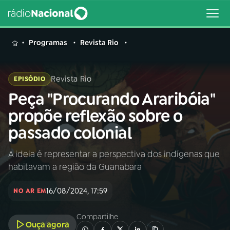
MENU
Programas
Revista Rio
Revista Rio
EPISÓDIO
Peça "Procurando Araribóia"
Buscar
na
propõe reflexão sobre o
Rádio
Buscar
passado colonial
Nacional
A ideia é representar a perspectiva dos indígenas que
AO VIVO
habitavam a região da Guanabara
01
INÍCIO
16/08/2024, 17:59
NO AR EM
Compartilhe
02
A RÁDIO
Ouça agora