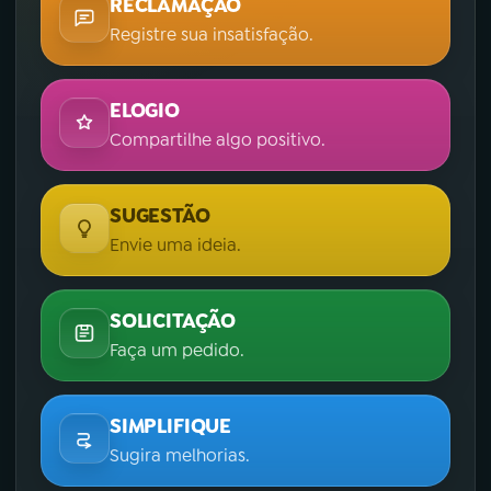
RECLAMAÇÃO
Registre sua insatisfação.
ELOGIO
Compartilhe algo positivo.
SUGESTÃO
Envie uma ideia.
SOLICITAÇÃO
Faça um pedido.
SIMPLIFIQUE
Sugira melhorias.