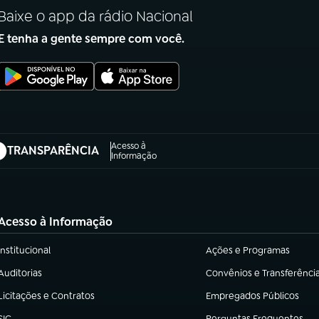
Baixe o app da rádio Nacional
E tenha a gente sempre com você.
Acesso à
TRANSPARÊNCIA
abre em nova aba)
Informação
Acesso à Informação
Institucional
Ações e Programas
(abre em nova aba)
(abre em nova aba)
Auditorias
Convênios e Transferênci
(abre em nova aba)
(abre em nova aba)
Licitações e Contratos
Empregados Públicos
(abre em nova aba)
(abre em nova aba)
SIC
Perguntas Frequentes