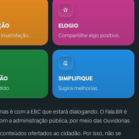
ÇÃO
ELOGIO
 insatisfação.
Compartilhe algo positivo.
ÇÃO
SIMPLIFIQUE
dido.
Sugira melhorias.
 mas é com a EBC que estará dialogando. O Fala.BR é
m a administração pública, por meio das Ouvidorias.
 conteúdos ofertados ao cidadão. Por isso, não se