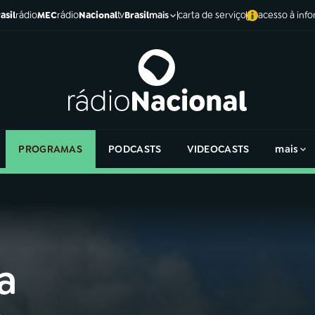
asil
rádio
MEC
rádio
Nacional
tv
Brasil
carta de serviço
acesso à inf
mais
PROGRAMAS
PODCASTS
VIDEOCASTS
mais
a