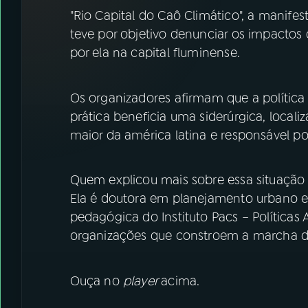
07
ÚLTIMAS
"Rio Capital do Caô Climático", a manifes
teve por objetivo denunciar os impactos 
08
FESTIVAL DE MÚSICA
por ela na capital fluminense.
ACOMPANHE A RÁDIO NACIONAL
Os organizadores afirmam que a política m
prática beneficia uma siderúrgica, locali
YouTube
Facebook
maior da américa latina e responsável p
Instagram
X
Quem explicou mais sobre essa situação 
TikTok
Ela é doutora em planejamento urbano e 
pedagógica do Instituto Pacs – Políticas 
organizações que constroem a marcha d
Ouça no
player
acima.