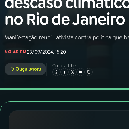
descaso climátic
Nacional
no Rio de Janeiro
01
INÍCIO
02
A RÁDIO
Manifestação reuniu ativista contra política que b
23/09/2024, 15:20
NO AR EM
03
PROGRAMAÇÃO
Compartilhe
Ouça agora
04
PROGRAMAS
05
PODCASTS
06
VIDEOCASTS