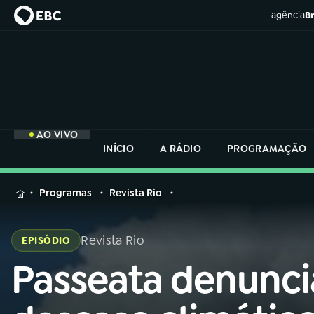
agência
Br
AO VIVO
INÍCIO
A RÁDIO
PROGRAMAÇÃO
MENU
Programas
Revista Rio
Buscar
na
Revista Rio
EPISÓDIO
Rádio
Buscar
Nacional
Passeata denunci
Buscar
na
Rádio
AO VIVO