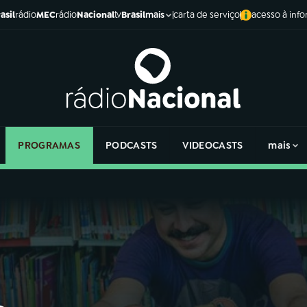
asil
rádio
MEC
rádio
Nacional
tv
Brasil
carta de serviço
acesso à inf
mais
PROGRAMAS
PODCASTS
VIDEOCASTS
mais