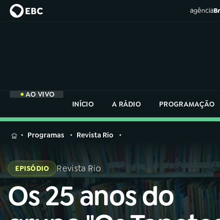
agência
Br
AO VIVO
INÍCIO
A RÁDIO
PROGRAMAÇÃO
MENU
Programas
Revista Rio
Buscar
na
Revista Rio
EPISÓDIO
Rádio
Buscar
Nacional
Os 25 anos do
Buscar
na
Rádio
AO VIVO