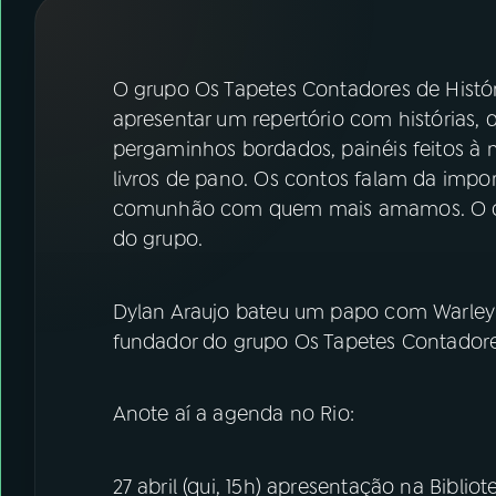
07
ÚLTIMAS
08
FESTIVAL DE MÚSICA
O grupo Os Tapetes Contadores de Histór
apresentar um repertório com histórias, 
pergaminhos bordados, painéis feitos à m
ACOMPANHE A RÁDIO NACIONAL
livros de pano. Os contos falam da imp
YouTube
Facebook
comunhão com quem mais amamos. O circ
do grupo.
Instagram
X
TikTok
Dylan Araujo bateu um papo com Warley Go
fundador do grupo Os Tapetes Contadore
Anote aí a agenda no Rio:
27 abril (qui, 15h) apresentação na Bibliote