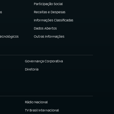
Participação Social
(abre em nova aba)
as
Receitas e Despesas
(abre em nova aba)
Informações Classificadas
(abre em nova aba)
Dados Abertos
(abre em nova aba)
Tecnológicos
Outras Informações
(abre em nova aba)
Governança Corporativa
(abre em nova aba)
Diretoria
(abre em nova aba)
Rádio Nacional
TV Brasil Internacional
(abre em nova aba)