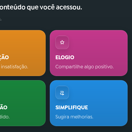
conteúdo que você acessou.
.
ÇÃO
ELOGIO
 insatisfação.
Compartilhe algo positivo.
ÇÃO
SIMPLIFIQUE
dido.
Sugira melhorias.