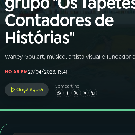
grupo "Os Tapete
Nacional
Contadores de
01
INÍCIO
Histórias"
02
A RÁDIO
Warley Goulart, músico, artista visual e fundador 
03
PROGRAMAÇÃO
27/04/2023, 13:41
NO AR EM
04
PROGRAMAS
Compartilhe
Ouça agora
05
PODCASTS
06
VIDEOCASTS