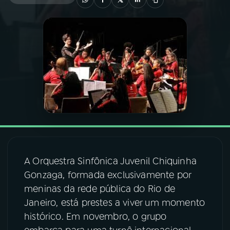
03
PROGRAMAÇÃO
04
PROGRAMAS
05
PODCASTS
06
VIDEOCASTS
A Orquestra Sinfônica Juvenil Chiquinha
07
ÚLTIMAS
Gonzaga, formada exclusivamente por
meninas da rede pública do Rio de
08
FESTIVAL DE MÚSICA
Janeiro, está prestes a viver um momento
histórico. Em novembro, o grupo
ACOMPANHE A RÁDIO NACIONAL