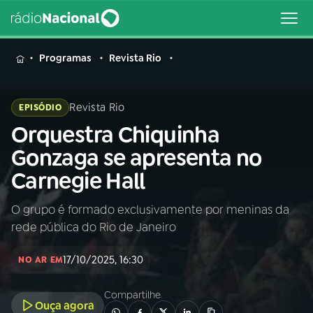
MENU
Programas
Revista Rio
Revista Rio
EPISÓDIO
Orquestra Chiquinha
Buscar
na
Gonzaga se apresenta no
Rádio
Buscar
Carnegie Hall
Nacional
O grupo é formado exclusivamente por meninas da
AO VIVO
rede pública do Rio de Janeiro
01
INÍCIO
17/10/2025, 16:30
NO AR EM
Compartilhe
02
A RÁDIO
Ouça agora