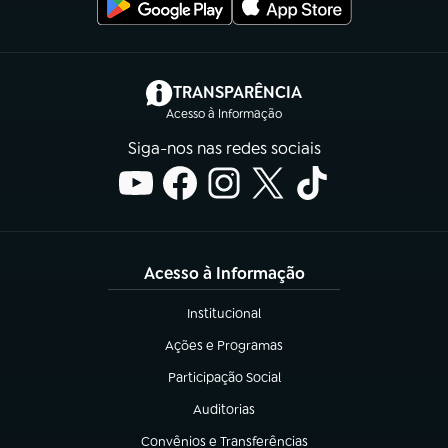
(abre em nova aba)
TRANSPARÊNCIA
Acesso à Informação
Siga-nos nas redes sociais
Acesso à Informação
Institucional
(abre em nova aba)
Ações e Programas
(abre em nova aba)
Participação Social
(abre em nova aba)
Auditorias
(abre em nova aba)
Convênios e Transferências
(abre em nova aba)