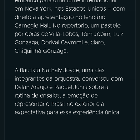
embarca para uma turnê internacional
em Nova York, nos Estados Unidos — com
YouTube
Facebook
direito a apresentação no lendário
Carnegie Hall. No repertório, um passeio
Instagram
X
por obras de Villa-Lobos, Tom Jobim, Luiz
Gonzaga, Dorival Caymmi e, claro,
TikTok
Chiquinha Gonzaga.
A flautista Nathaly Joyce, uma das
integrantes da orquestra, conversou com
Dylan Araújo e Raquel Júnia sobre a
rotina de ensaios, a emoção de
representar o Brasil no exterior e a
expectativa para essa experiência única.