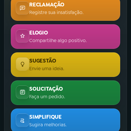
RECLAMAÇÃO
Registre sua insatisfação.
ELOGIO
Compartilhe algo positivo.
SUGESTÃO
Envie uma ideia.
SOLICITAÇÃO
Faça um pedido.
SIMPLIFIQUE
Sugira melhorias.