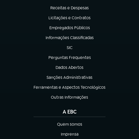
Receitas e Despesas
(abre em nova aba)
Licitações e Contratos
(abre em nova aba)
Empregados Públicos
(abre em nova aba)
Informações Classificadas
(abre em nova aba)
SIC
(abre em nova aba)
Perguntas Frequentes
(abre em nova aba)
Dados Abertos
(abre em nova aba)
Sanções Administrativas
(abre em nova aba)
Ferramentas e Aspectos Tecnológicos
(abre em nova aba)
Outras Informações
(abre em nova aba)
A EBC
Quem somos
(abre em nova aba)
Imprensa
(abre em nova aba)