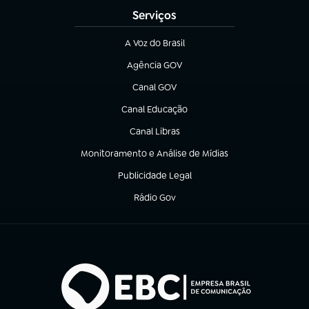
Serviços
A Voz do Brasil
(abre em nova aba)
Agência GOV
(abre em nova aba)
Canal GOV
(abre em nova aba)
Canal Educação
(abre em nova aba)
Canal Libras
(abre em nova aba)
Monitoramento e Análise de Mídias
(abre em nova aba)
Publicidade Legal
(abre em nova aba)
Rádio Gov
(abre em nova aba)