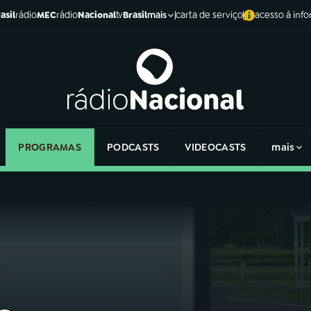
asil
rádio
MEC
rádio
Nacional
tv
Brasil
carta de serviço
acesso à inf
mais
PROGRAMAS
PODCASTS
VIDEOCASTS
mais