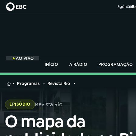
agência
Br
AO VIVO
INÍCIO
A RÁDIO
PROGRAMAÇÃO
MENU
Programas
Revista Rio
Buscar
na
Revista Rio
EPISÓDIO
Rádio
Buscar
Nacional
O mapa da
Buscar
na
Rádio
AO VIVO