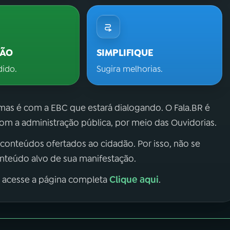
ÇÃO
SIMPLIFIQUE
dido.
Sugira melhorias.
 mas é com a EBC que estará dialogando. O Fala.BR é
m a administração pública, por meio das Ouvidorias.
 conteúdos ofertados ao cidadão. Por isso, não se
onteúdo alvo de sua manifestação.
Clique aqui
, acesse a página completa
.