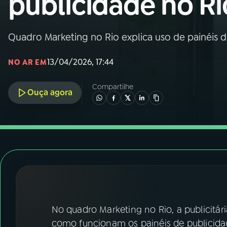
publicidade no Ri
Nacional
01
INÍCIO
Quadro Marketing no Rio explica uso de painéis 
13/04/2026, 17:44
NO AR EM
02
A RÁDIO
Compartilhe
Ouça agora
03
PROGRAMAÇÃO
04
PROGRAMAS
05
PODCASTS
06
VIDEOCASTS
No quadro Marketing no Rio, a publicitári
como funcionam os painéis de publicida