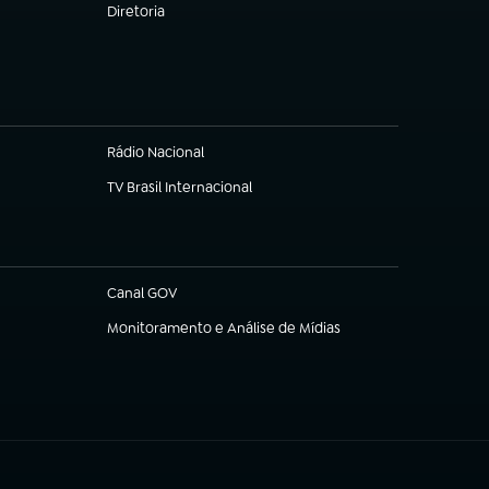
Diretoria
(abre em nova aba)
Rádio Nacional
TV Brasil Internacional
(abre em nova aba)
Canal GOV
(abre em nova aba)
Monitoramento e Análise de Mídias
(abre em nova aba)