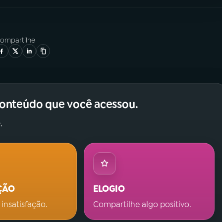
ompartilhe
conteúdo que você acessou.
.
ÇÃO
ELOGIO
 insatisfação.
Compartilhe algo positivo.