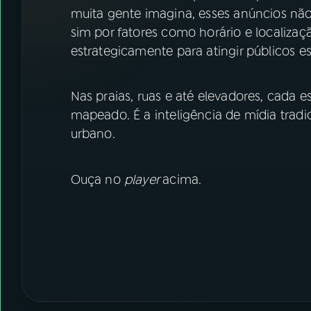
07
ÚLTIMAS
muita gente imagina, esses anúncios não
sim por fatores como horário e localiza
08
FESTIVAL DE MÚSICA
estrategicamente para atingir públicos
ACOMPANHE A RÁDIO NACIONAL
Nas praias, ruas e até elevadores, cada 
mapeado. É a inteligência de mídia tra
YouTube
Facebook
urbano.
Instagram
X
Ouça no
player
acima.
TikTok