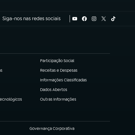
Siga-nos nas redes sociais
Participação Social
(abre em nova aba)
as
Receitas e Despesas
(abre em nova aba)
Informações Classificadas
(abre em nova aba)
Dados Abertos
(abre em nova aba)
Tecnológicos
Outras Informações
(abre em nova aba)
Governança Corporativa
(abre em nova aba)