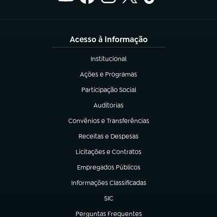
Acesso à Informação
Institucional
(abre em nova aba)
Ações e Programas
(abre em nova aba)
Participação Social
(abre em nova aba)
Auditorias
(abre em nova aba)
Convênios e Transferências
(abre em nova aba)
Receitas e Despesas
(abre em nova aba)
Licitações e Contratos
(abre em nova aba)
Empregados Públicos
(abre em nova aba)
Informações Classificadas
(abre em nova aba)
SIC
(abre em nova aba)
Perguntas Frequentes
(abre em nova aba)