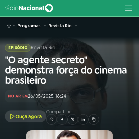
MENU
Programas
Revista Rio
Revista Rio
EPISÓDIO
"O agente secreto"
Buscar
na
demonstra força do cinema
Rádio
Buscar
brasileiro
Nacional
AO VIVO
26/05/2025, 18:24
NO AR EM
Compartilhe
01
INÍCIO
Ouça agora
02
A RÁDIO