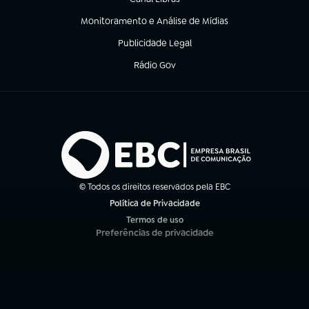
(abre em nova aba)
Monitoramento e Análise de Mídias
(abre em nova aba)
Publicidade Legal
(abre em nova aba)
Rádio Gov
(abre em nova aba)
© Todos os direitos reservados pela EBC
Política de Privacidade
(abre em nova aba)
Termos de uso
(abre em nova aba)
Preferências de privacidade