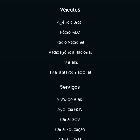
Veículos
Agência Brasil
(abre em nova aba)
Rádio MEC
(abre em nova aba)
Rádio Nacional
Radioagência Nacional
(abre em nova aba)
TV Brasil
(abre em nova aba)
TV Brasil Internacional
(abre em nova aba)
Serviços
A Voz do Brasil
(abre em nova aba)
Agência GOV
(abre em nova aba)
Canal GOV
(abre em nova aba)
Canal Educação
(abre em nova aba)
Canal Libras