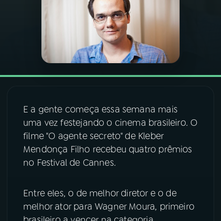
03
PROGRAMAÇÃO
04
PROGRAMAS
05
PODCASTS
E a gente começa essa semana mais
06
VIDEOCASTS
uma vez festejando o cinema brasileiro. O
filme "O agente secreto" de Kleber
Mendonça Filho recebeu quatro prêmios
07
ÚLTIMAS
no Festival de Cannes.
08
FESTIVAL DE MÚSICA
Entre eles, o de melhor diretor e o de
melhor ator para Wagner Moura, primeiro
ACOMPANHE A RÁDIO NACIONAL
brasileiro a vencer na categoria.