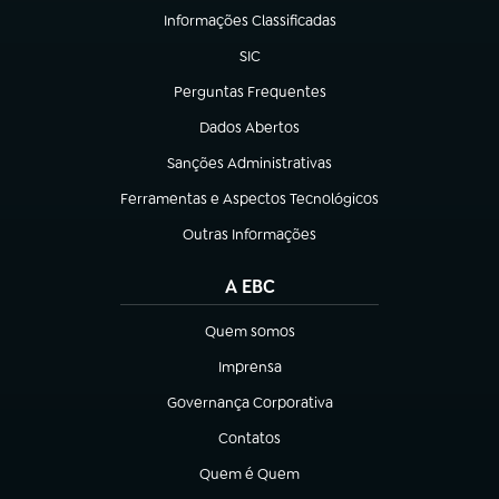
Informações Classificadas
(abre em nova aba)
SIC
(abre em nova aba)
Perguntas Frequentes
(abre em nova aba)
Dados Abertos
(abre em nova aba)
Sanções Administrativas
(abre em nova aba)
Ferramentas e Aspectos Tecnológicos
(abre em nova aba)
Outras Informações
(abre em nova aba)
A EBC
Quem somos
(abre em nova aba)
Imprensa
(abre em nova aba)
Governança Corporativa
(abre em nova aba)
Contatos
(abre em nova aba)
Quem é Quem
(abre em nova aba)