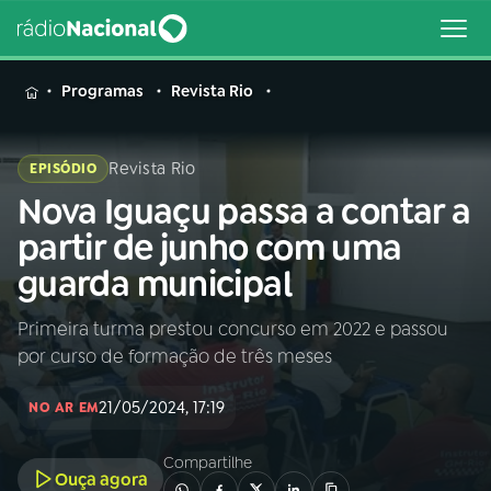
MENU
Programas
Revista Rio
Revista Rio
EPISÓDIO
Nova Iguaçu passa a contar a
Buscar
na
partir de junho com uma
Rádio
Buscar
guarda municipal
Nacional
Primeira turma prestou concurso em 2022 e passou
AO VIVO
por curso de formação de três meses
01
INÍCIO
21/05/2024, 17:19
NO AR EM
Compartilhe
02
A RÁDIO
Ouça agora