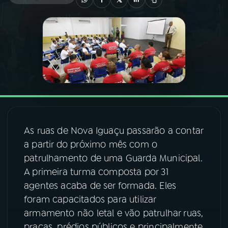
03
PROGRAMAÇÃO
04
PROGRAMAS
05
PODCASTS
06
VIDEOCASTS
As ruas de Nova Iguaçu passarão a contar
a partir do próximo mês com o
patrulhamento de uma Guarda Municipal.
07
ÚLTIMAS
A primeira turma composta por 31
agentes acaba de ser formada. Eles
08
FESTIVAL DE MÚSICA
foram capacitados para utilizar
armamento não letal e vão patrulhar ruas,
ACOMPANHE A RÁDIO NACIONAL
praças, prédios públicos e principalmente