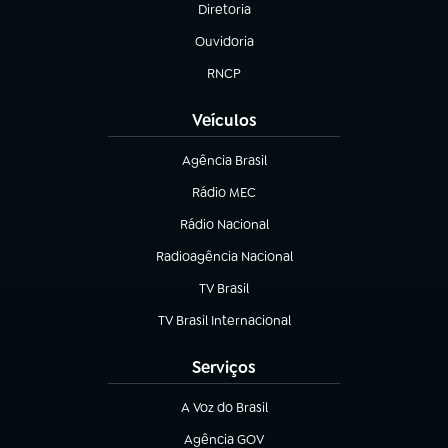
Diretoria
(abre em nova aba)
Ouvidoria
(abre em nova aba)
RNCP
(abre em nova aba)
Veículos
Agência Brasil
(abre em nova aba)
Rádio MEC
(abre em nova aba)
Rádio Nacional
Radioagência Nacional
(abre em nova aba)
TV Brasil
(abre em nova aba)
TV Brasil Internacional
(abre em nova aba)
Serviços
A Voz do Brasil
(abre em nova aba)
Agência GOV
(abre em nova aba)