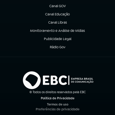
Canal GOV
(abre em nova aba)
Canal Educação
(abre em nova aba)
Canal Libras
(abre em nova aba)
Monitoramento e Análise de Mídias
(abre em nova aba)
Publicidade Legal
(abre em nova aba)
Rádio Gov
(abre em nova aba)
© Todos os direitos reservados pela EBC
Política de Privacidade
(abre em nova aba)
Termos de uso
(abre em nova aba)
Preferências de privacidade