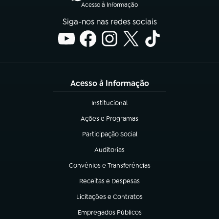
Acesso à Informação
Siga-nos nas redes sociais
Acesso à Informação
Institucional
(abre em nova aba)
Ações e Programas
(abre em nova aba)
Participação Social
(abre em nova aba)
Auditorias
(abre em nova aba)
Convênios e Transferências
(abre em nova aba)
Receitas e Despesas
(abre em nova aba)
Licitações e Contratos
(abre em nova aba)
Empregados Públicos
(abre em nova aba)