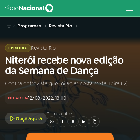
MENU
Programas
Revista Rio
Revista Rio
EPISÓDIO
Niterói recebe nova edição
Buscar
na
da Semana de Dança
Rádio
Buscar
Nacional
Confira entrevista que foi ao ar nesta sexta-feira (12)
AO VIVO
12/08/2022, 13:00
NO AR EM
01
INÍCIO
Compartilhe
Ouça agora
02
A RÁDIO