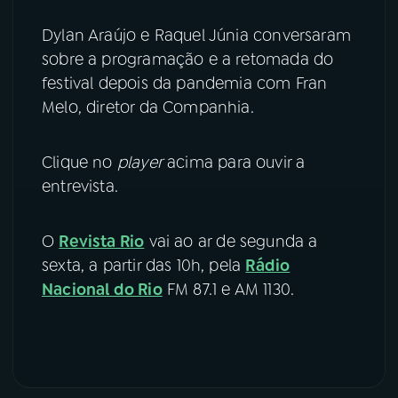
Dylan Araújo e Raquel Júnia conversaram
YouTube
Facebook
sobre a programação e a retomada do
Instagram
X
festival depois da pandemia com Fran
Melo, diretor da Companhia.
TikTok
Clique no
player
acima para ouvir a
entrevista.
O
Revista Rio
vai ao ar de segunda a
sexta, a partir das 10h, pela
Rádio
Nacional do Rio
FM 87.1 e AM 1130.