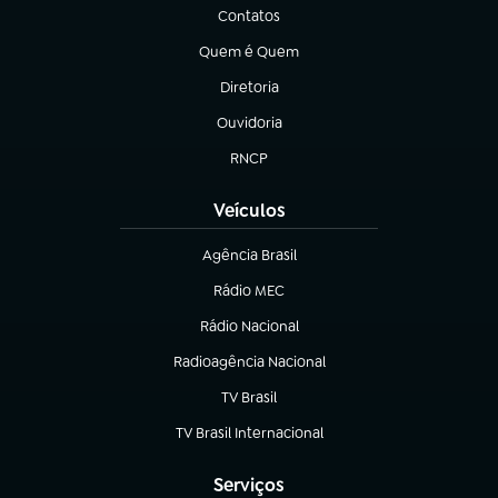
Contatos
(abre em nova aba)
Quem é Quem
(abre em nova aba)
Diretoria
(abre em nova aba)
Ouvidoria
(abre em nova aba)
RNCP
(abre em nova aba)
Veículos
Agência Brasil
(abre em nova aba)
Rádio MEC
(abre em nova aba)
Rádio Nacional
Radioagência Nacional
(abre em nova aba)
TV Brasil
(abre em nova aba)
TV Brasil Internacional
(abre em nova aba)
Serviços