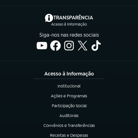
(abre em nova aba)
TRANSPARÊNCIA
Acesso à Informação
Siga-nos nas redes sociais
Acesso à Informação
Institucional
(abre em nova aba)
Ações e Programas
(abre em nova aba)
Participação Social
(abre em nova aba)
Auditorias
(abre em nova aba)
Convênios e Transferências
(abre em nova aba)
Receitas e Despesas
(abre em nova aba)