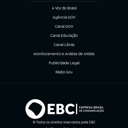
A Voz do Brasil
(abre em nova aba)
Agência GOV
(abre em nova aba)
Canal GOV
(abre em nova aba)
Canal Educação
(abre em nova aba)
Canal Libras
(abre em nova aba)
Monitoramento e Análise de Mídias
(abre em nova aba)
Publicidade Legal
(abre em nova aba)
Rádio Gov
(abre em nova aba)
© Todos os direitos reservados pela EBC