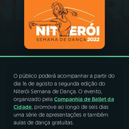
03
PROGRAMAÇÃO
04
PROGRAMAS
05
PODCASTS
06
VIDEOCASTS
O público poderá acompanhar a partir do
dia 16 de agosto a segunda edição do
07
ÚLTIMAS
Niterói Semana de Dança. O evento,
organizado pela
Companhia de Ballet da
Cidade
, promove ao longo de seis dias
08
FESTIVAL DE MÚSICA
uma série de apresentações e também
aulas de dança gratuitas.
ACOMPANHE A RÁDIO NACIONAL