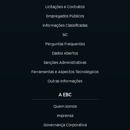
Licitações e Contratos
(abre em nova aba)
Empregados Públicos
(abre em nova aba)
Informações Classificadas
(abre em nova aba)
SIC
(abre em nova aba)
Perguntas Frequentes
(abre em nova aba)
Dados Abertos
(abre em nova aba)
Sanções Administrativas
(abre em nova aba)
Ferramentas e Aspectos Tecnológicos
(abre em nova aba)
Outras Informações
(abre em nova aba)
A EBC
Quem somos
(abre em nova aba)
Imprensa
(abre em nova aba)
Governança Corporativa
(abre em nova aba)