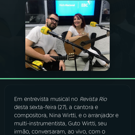
03
PROGRAMAÇÃO
04
PROGRAMAS
05
PODCASTS
06
VIDEOCASTS
07
ÚLTIMAS
Em entrevista musical no
Revista Rio
desta sexta-feira (27), a cantora e
08
FESTIVAL DE MÚSICA
compositora, Nina Wirtti, e o arranjador e
multi-instrumentista, Guto Wirtti, seu
irmão, conversaram, ao vivo, com o
ACOMPANHE A RÁDIO NACIONAL