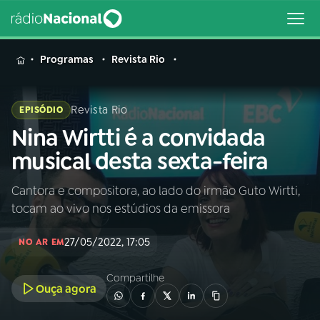
MENU
Programas
Revista Rio
Revista Rio
EPISÓDIO
Nina Wirtti é a convidada
Buscar
na
musical desta sexta-feira
Rádio
Buscar
Nacional
Cantora e compositora, ao lado do irmão Guto Wirtti,
tocam ao vivo nos estúdios da emissora
AO VIVO
27/05/2022, 17:05
NO AR EM
01
INÍCIO
Compartilhe
Ouça agora
02
A RÁDIO