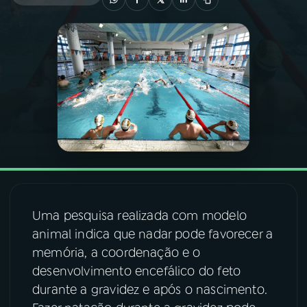
03
PROGRAMAÇÃO
04
PROGRAMAS
05
PODCASTS
06
VIDEOCASTS
Uma pesquisa realizada com modelo
07
ÚLTIMAS
animal indica que nadar pode favorecer a
memória, a coordenação e o
08
FESTIVAL DE MÚSICA
desenvolvimento encefálico do feto
durante a gravidez e após o nascimento.
ACOMPANHE A RÁDIO NACIONAL