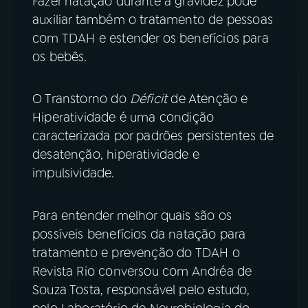
Fazer natação durante a gravidez pode
auxiliar também o tratamento de pessoas
YouTube
Facebook
com TDAH e estender os benefícios para
os bebês.
Instagram
X
TikTok
O Transtorno do
Déficit
de Atenção e
Hiperatividade é uma condição
caracterizada por padrões persistentes de
desatenção, hiperatividade e
impulsividade.
Para entender melhor quais são os
possíveis benefícios da natação para
tratamento e prevenção do TDAH o
Revista Rio conversou com Andréa de
Souza Tosta, responsável pelo estudo,