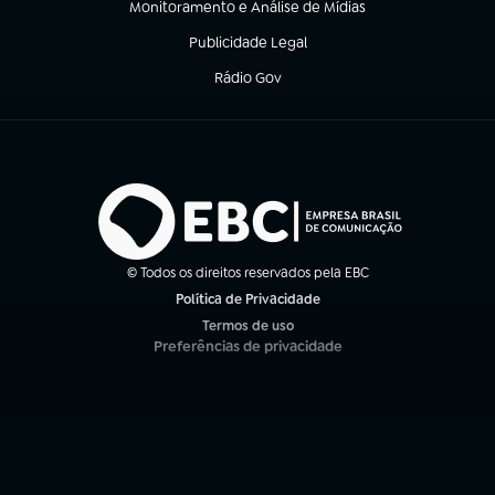
Monitoramento e Análise de Mídias
(abre em nova aba)
Publicidade Legal
(abre em nova aba)
Rádio Gov
(abre em nova aba)
© Todos os direitos reservados pela EBC
Política de Privacidade
(abre em nova aba)
Termos de uso
(abre em nova aba)
Preferências de privacidade