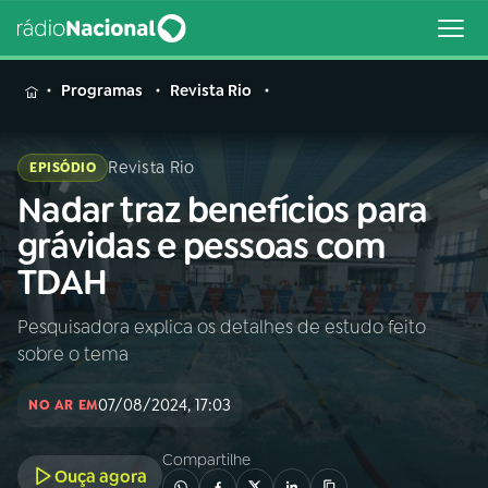
MENU
Programas
Revista Rio
Revista Rio
EPISÓDIO
Nadar traz benefícios para
Buscar
na
grávidas e pessoas com
Rádio
Buscar
TDAH
Nacional
Pesquisadora explica os detalhes de estudo feito
AO VIVO
sobre o tema
01
INÍCIO
07/08/2024, 17:03
NO AR EM
Compartilhe
02
A RÁDIO
Ouça agora