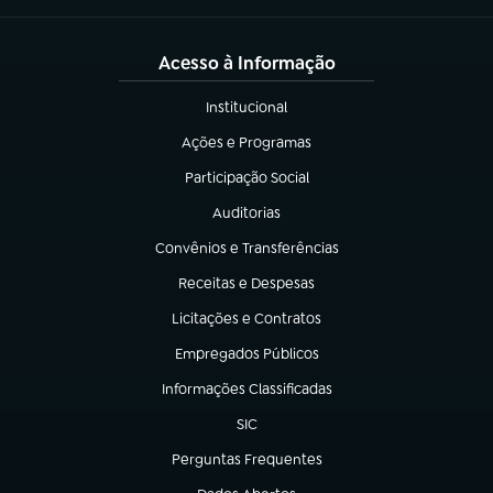
Acesso à Informação
Institucional
(abre em nova aba)
Ações e Programas
(abre em nova aba)
Participação Social
(abre em nova aba)
Auditorias
(abre em nova aba)
Convênios e Transferências
(abre em nova aba)
Receitas e Despesas
(abre em nova aba)
Licitações e Contratos
(abre em nova aba)
Empregados Públicos
(abre em nova aba)
Informações Classificadas
(abre em nova aba)
SIC
(abre em nova aba)
Perguntas Frequentes
(abre em nova aba)