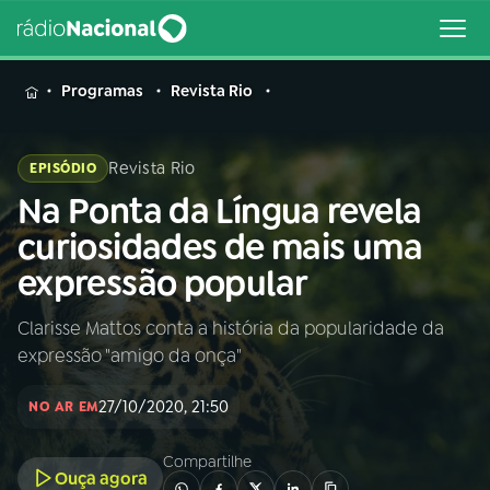
MENU
Programas
Revista Rio
Revista Rio
EPISÓDIO
Na Ponta da Língua revela
Buscar
na
curiosidades de mais uma
Rádio
Buscar
expressão popular
Nacional
Clarisse Mattos conta a história da popularidade da
AO VIVO
expressão "amigo da onça"
01
INÍCIO
27/10/2020, 21:50
NO AR EM
Compartilhe
02
A RÁDIO
Ouça agora