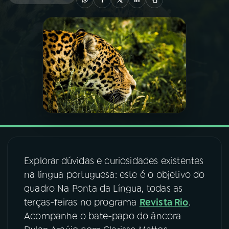
03
PROGRAMAÇÃO
04
PROGRAMAS
05
PODCASTS
06
VIDEOCASTS
Explorar dúvidas e curiosidades existentes
07
ÚLTIMAS
na língua portuguesa: este é o objetivo do
quadro Na Ponta da Língua, todas as
08
FESTIVAL DE MÚSICA
terças-feiras no programa
Revista Rio
.
Acompanhe o bate-papo do âncora
ACOMPANHE A RÁDIO NACIONAL