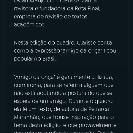
Dylan Araújo com Clarisse Mattos,
revisora e fundadora da Reta Final,
YouTube
Facebook
empresa de revisão de textos
acadêmicos.
Instagram
X
TikTok
Nesta edição do quadro, Clarisse conta
como a expressão "amigo da onça" ficou
popular no Brasil.
"Amigo da onça" é geralmente utilizada,
com ironia, para se referir a alguém que
não está adotando a postura do que se
espera de um amigo. Durante o quadro,
ela lê um texto, de autoria de Petrarca
Maranhão, que trouxe inspiração para o
tema desta edição, e que provavelmente