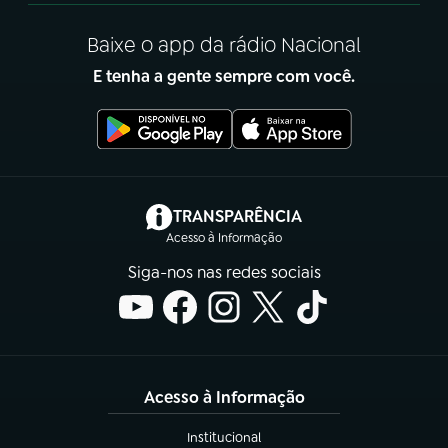
Baixe o app da rádio Nacional
E tenha a gente sempre com você.
(abre em nova aba)
TRANSPARÊNCIA
Acesso à Informação
Siga-nos nas redes sociais
Acesso à Informação
Institucional
(abre em nova aba)