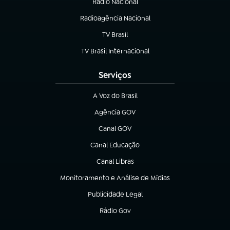
Rádio Nacional
Radioagência Nacional
(abre em nova aba)
TV Brasil
(abre em nova aba)
TV Brasil Internacional
(abre em nova aba)
Serviços
A Voz do Brasil
(abre em nova aba)
Agência GOV
(abre em nova aba)
Canal GOV
(abre em nova aba)
Canal Educação
(abre em nova aba)
Canal Libras
(abre em nova aba)
Monitoramento e Análise de Mídias
(abre em nova aba)
Publicidade Legal
(abre em nova aba)
Rádio Gov
(abre em nova aba)