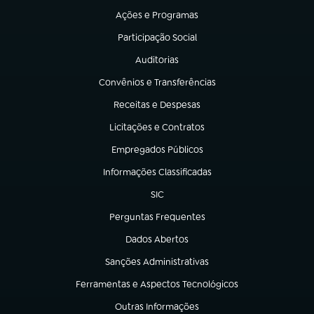
Ações e Programas
(abre em nova aba)
Participação Social
(abre em nova aba)
Auditorias
(abre em nova aba)
Convênios e Transferências
(abre em nova aba)
Receitas e Despesas
(abre em nova aba)
Licitações e Contratos
(abre em nova aba)
Empregados Públicos
(abre em nova aba)
Informações Classificadas
(abre em nova aba)
SIC
(abre em nova aba)
Perguntas Frequentes
(abre em nova aba)
Dados Abertos
(abre em nova aba)
Sanções Administrativas
(abre em nova aba)
Ferramentas e Aspectos Tecnológicos
(abre em nova aba)
Outras Informações
(abre em nova aba)