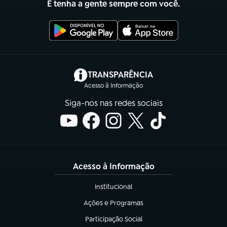
E tenha a gente sempre com você.
(abre em nova aba)
TRANSPARÊNCIA
Acesso à Informação
Siga-nos nas redes sociais
Acesso à Informação
Institucional
(abre em nova aba)
Ações e Programas
(abre em nova aba)
Participação Social
(abre em nova aba)