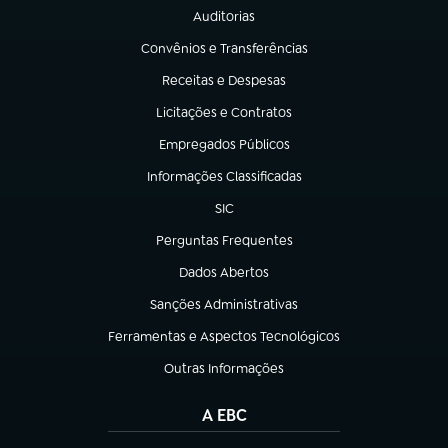
Auditorias
(abre em nova aba)
Convênios e Transferências
(abre em nova aba)
Receitas e Despesas
(abre em nova aba)
Licitações e Contratos
(abre em nova aba)
Empregados Públicos
(abre em nova aba)
Informações Classificadas
(abre em nova aba)
SIC
(abre em nova aba)
Perguntas Frequentes
(abre em nova aba)
Dados Abertos
(abre em nova aba)
Sanções Administrativas
(abre em nova aba)
Ferramentas e Aspectos Tecnológicos
(abre em nova aba)
Outras Informações
(abre em nova aba)
A EBC