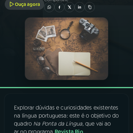
Ouça agora
03
PROGRAMAÇÃO
04
PROGRAMAS
05
PODCASTS
06
VIDEOCASTS
07
ÚLTIMAS
Explorar dúvidas e curiosidades existentes
08
FESTIVAL DE MÚSICA
na língua portuguesa: este é o objetivo do
quadro
Na Ponta da Língua
, que vai ao
ar no programa
Revista Rio
.
ACOMPANHE A RÁDIO NACIONAL