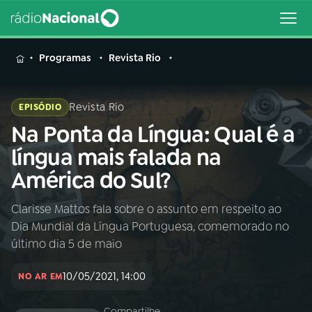
MENU
Programas
Revista Rio
Revista Rio
EPISÓDIO
Na Ponta da Língua: Qual é a
Buscar
na
língua mais falada na
Rádio
Buscar
América do Sul?
Nacional
Clarisse Mattos fala sobre o assunto em respeito ao
AO VIVO
Dia Mundial da Língua Portuguesa, comemorado no
último dia 5 de maio
01
INÍCIO
10/05/2021, 14:00
NO AR EM
02
A RÁDIO
Compartilhe