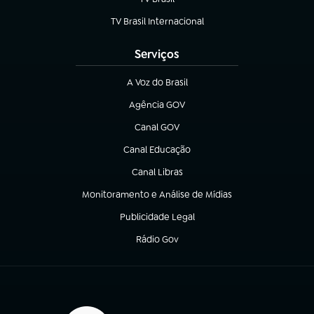
(abre em nova aba)
TV Brasil Internacional
(abre em nova aba)
Serviços
A Voz do Brasil
(abre em nova aba)
Agência GOV
(abre em nova aba)
Canal GOV
(abre em nova aba)
Canal Educação
(abre em nova aba)
Canal Libras
(abre em nova aba)
Monitoramento e Análise de Mídias
(abre em nova aba)
Publicidade Legal
(abre em nova aba)
Rádio Gov
(abre em nova aba)