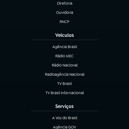
Diretoria
(abre em nova aba)
Ouvidoria
(abre em nova aba)
RNCP
(abre em nova aba)
Veículos
Agência Brasil
(abre em nova aba)
Rádio MEC
(abre em nova aba)
Rádio Nacional
Radioagência Nacional
(abre em nova aba)
TV Brasil
(abre em nova aba)
TV Brasil Internacional
(abre em nova aba)
Serviços
A Voz do Brasil
(abre em nova aba)
Agência GOV
(abre em nova aba)