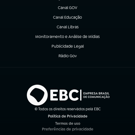
Canal GOV
(abre em nova aba)
Canal Educação
(abre em nova aba)
Canal Libras
(abre em nova aba)
Monitoramento e Análise de Mídias
(abre em nova aba)
Publicidade Legal
(abre em nova aba)
Rádio Gov
(abre em nova aba)
© Todos os direitos reservados pela EBC
Política de Privacidade
(abre em nova aba)
Termos de uso
(abre em nova aba)
Preferências de privacidade