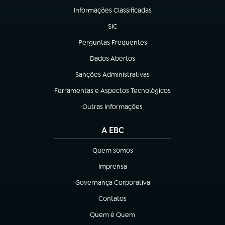
Informações Classificadas
(abre em nova aba)
SIC
(abre em nova aba)
Perguntas Frequentes
(abre em nova aba)
Dados Abertos
(abre em nova aba)
Sanções Administrativas
(abre em nova aba)
Ferramentas e Aspectos Tecnológicos
(abre em nova aba)
Outras Informações
(abre em nova aba)
A EBC
Quem somos
(abre em nova aba)
Imprensa
(abre em nova aba)
Governança Corporativa
(abre em nova aba)
Contatos
(abre em nova aba)
Quem é Quem
(abre em nova aba)