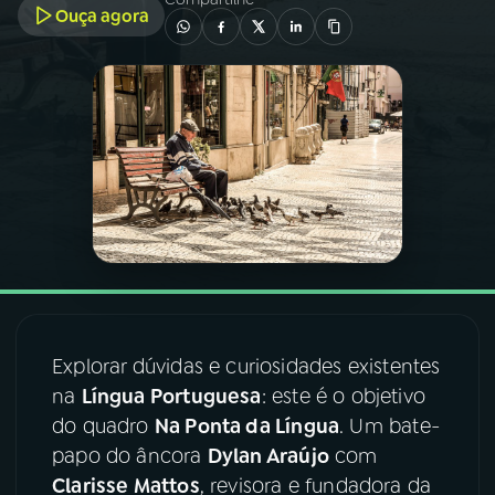
Ouça agora
03
PROGRAMAÇÃO
04
PROGRAMAS
05
PODCASTS
06
VIDEOCASTS
07
ÚLTIMAS
Explorar dúvidas e curiosidades existentes
na
Língua Portuguesa
: este é o objetivo
08
FESTIVAL DE MÚSICA
do quadro
Na Ponta da Língua
. Um bate-
papo do âncora
Dylan Araújo
com
Clarisse Mattos
, revisora e fundadora da
ACOMPANHE A RÁDIO NACIONAL