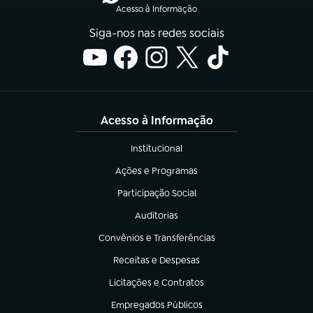
Acesso à Informação
Siga-nos nas redes sociais
Acesso à Informação
Institucional
(abre em nova aba)
Ações e Programas
(abre em nova aba)
Participação Social
(abre em nova aba)
Auditorias
(abre em nova aba)
Convênios e Transferências
(abre em nova aba)
Receitas e Despesas
(abre em nova aba)
Licitações e Contratos
(abre em nova aba)
Empregados Públicos
(abre em nova aba)