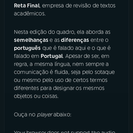
Reta Final
, empresa de revisão de textos
YouTube
Facebook
acadêmicos.
Instagram
X
Nesta edição do quadro, ela aborda as
semelhanças
e as
diferenças
entre o
TikTok
português
que é falado aqui e o que é
falado em
Portugal
. Apesar de ser, em
regra, a mesma língua, nem sempre a
comunicação é fluida, seja pelo sotaque
ou mesmo pelo uso de certos termos
diferentes para designar os mesmos
objetos ou coisas.
Ouça no
player
abaixo:
Your browser does not support the audio