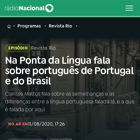
MENU
Programas
Revista Rio
Revista Rio
EPISÓDIO
Na Ponta da Língua fala
Buscar
na
sobre português de Portugal
Rádio
Buscar
e do Brasil
Nacional
Clarisse Mattos fala sobre as semelhanças e as
AO VIVO
diferenças entre a língua portuguesa falada lá, e a que
é falada por aqui
01
INÍCIO
11/08/2020, 17:26
NO AR EM
02
A RÁDIO
Compartilhe