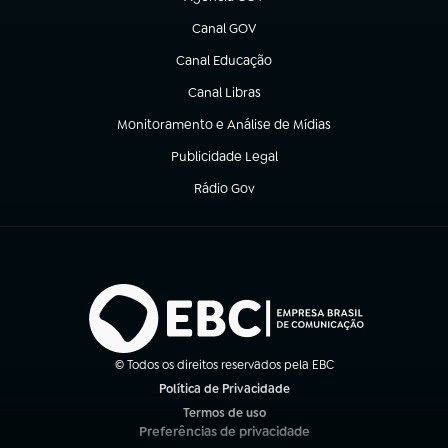
(abre em nova aba)
Canal GOV
(abre em nova aba)
Canal Educação
(abre em nova aba)
Canal Libras
(abre em nova aba)
Monitoramento e Análise de Mídias
(abre em nova aba)
Publicidade Legal
(abre em nova aba)
Rádio Gov
(abre em nova aba)
© Todos os direitos reservados pela EBC
Política de Privacidade
(abre em nova aba)
Termos de uso
(abre em nova aba)
Preferências de privacidade