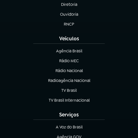
Diretoria
(abre em nova aba)
Ouvidoria
(abre em nova aba)
RNCP
(abre em nova aba)
Veículos
Agência Brasil
(abre em nova aba)
Rádio MEC
(abre em nova aba)
Rádio Nacional
Radioagência Nacional
(abre em nova aba)
TV Brasil
(abre em nova aba)
TV Brasil Internacional
(abre em nova aba)
Serviços
A Voz do Brasil
(abre em nova aba)
Agência GOV