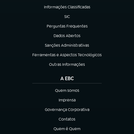
Informações Classificadas
(abre em nova aba)
SIC
(abre em nova aba)
Perguntas Frequentes
(abre em nova aba)
Dados Abertos
(abre em nova aba)
Sanções Administrativas
(abre em nova aba)
Ferramentas e Aspectos Tecnológicos
(abre em nova aba)
Outras Informações
(abre em nova aba)
A EBC
Quem somos
(abre em nova aba)
Imprensa
(abre em nova aba)
Governança Corporativa
(abre em nova aba)
Contatos
(abre em nova aba)
Quem é Quem
(abre em nova aba)