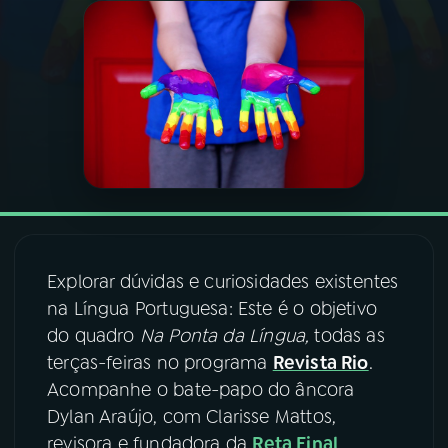
03
PROGRAMAÇÃO
04
PROGRAMAS
05
PODCASTS
06
VIDEOCASTS
Explorar dúvidas e curiosidades existentes
na Língua Portuguesa: Este é o objetivo
07
ÚLTIMAS
do quadro
Na Ponta da Língua,
todas as
terças-feiras no programa
Revista Rio
.
08
FESTIVAL DE MÚSICA
Acompanhe o bate-papo do âncora
Dylan Araújo, com Clarisse Mattos,
revisora e fundadora da
Reta Final
,
ACOMPANHE A RÁDIO NACIONAL