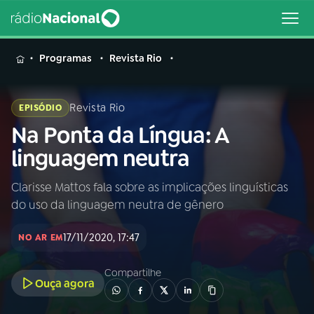
MENU
Programas
Revista Rio
Revista Rio
EPISÓDIO
Na Ponta da Língua: A
Buscar
na
linguagem neutra
Rádio
Buscar
Nacional
Clarisse Mattos fala sobre as implicações linguísticas
do uso da linguagem neutra de gênero
AO VIVO
17/11/2020, 17:47
NO AR EM
01
INÍCIO
Compartilhe
Ouça agora
02
A RÁDIO