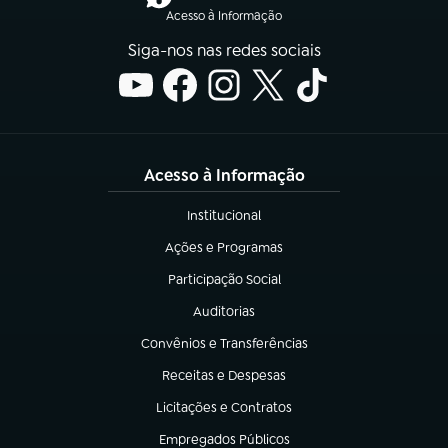
Acesso à Informação
Siga-nos nas redes sociais
Acesso à Informação
Institucional
(abre em nova aba)
Ações e Programas
(abre em nova aba)
Participação Social
(abre em nova aba)
Auditorias
(abre em nova aba)
Convênios e Transferências
(abre em nova aba)
Receitas e Despesas
(abre em nova aba)
Licitações e Contratos
(abre em nova aba)
Empregados Públicos
(abre em nova aba)