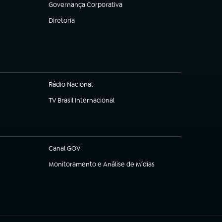
Governança Corporativa
(abre em nova aba)
Diretoria
(abre em nova aba)
Rádio Nacional
TV Brasil Internacional
(abre em nova aba)
Canal GOV
(abre em nova aba)
Monitoramento e Análise de Mídias
(abre em nova aba)