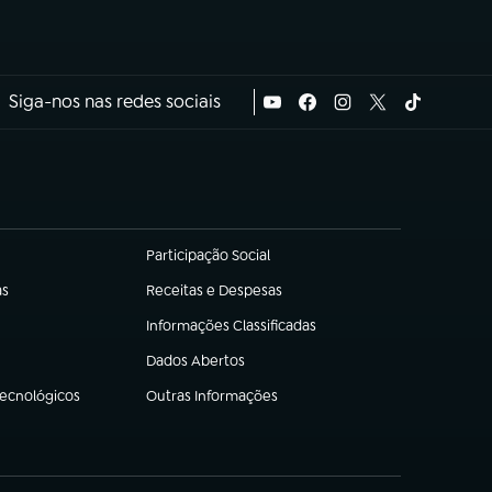
Siga-nos nas redes sociais
Participação Social
(abre em nova aba)
as
Receitas e Despesas
(abre em nova aba)
Informações Classificadas
(abre em nova aba)
Dados Abertos
(abre em nova aba)
Tecnológicos
Outras Informações
(abre em nova aba)