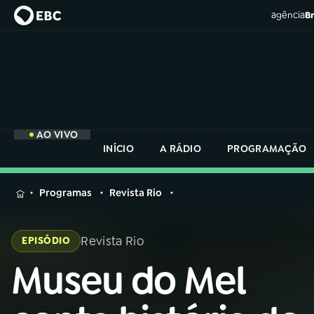
agência
Br
AO VIVO
INÍCIO
A RÁDIO
PROGRAMAÇÃO
MENU
Programas
Revista Rio
Buscar
na
Revista Rio
EPISÓDIO
Rádio
Buscar
Nacional
Museu do Mel
Buscar
na
Rádio
AO VIVO