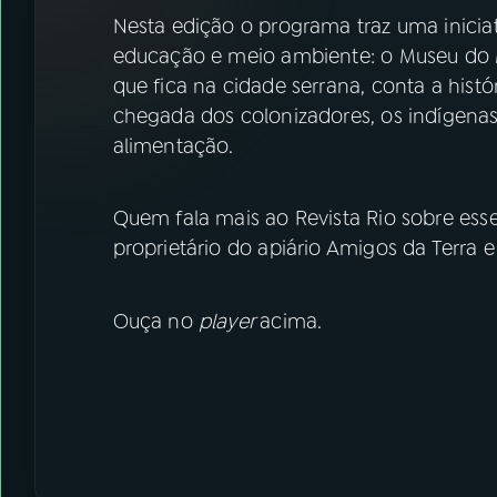
07
ÚLTIMAS
Nesta edição o programa traz uma iniciat
educação e meio ambiente: o Museu do Mel
08
FESTIVAL DE MÚSICA
que fica na cidade serrana, conta a hist
chegada dos colonizadores, os indígenas
alimentação.
ACOMPANHE A RÁDIO NACIONAL
YouTube
Facebook
Quem fala mais ao Revista Rio sobre esse 
proprietário do apiário Amigos da Terra e
Instagram
X
TikTok
Ouça no
player
acima.