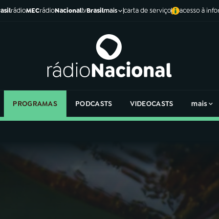
asil
rádio
MEC
rádio
Nacional
tv
Brasil
carta de serviço
acesso à inf
mais
PROGRAMAS
PODCASTS
VIDEOCASTS
mais