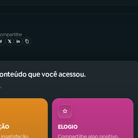
ompartilhe
conteúdo que você acessou.
.
ÇÃO
ELOGIO
 insatisfação.
Compartilhe algo positivo.