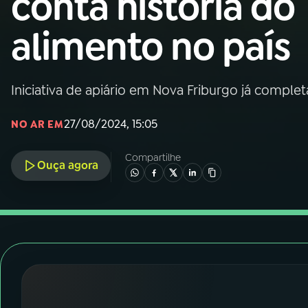
conta história do
Nacional
alimento no país
01
INÍCIO
02
A RÁDIO
Iniciativa de apiário em Nova Friburgo já comple
27/08/2024, 15:05
NO AR EM
03
PROGRAMAÇÃO
Compartilhe
Ouça agora
04
PROGRAMAS
05
PODCASTS
06
VIDEOCASTS