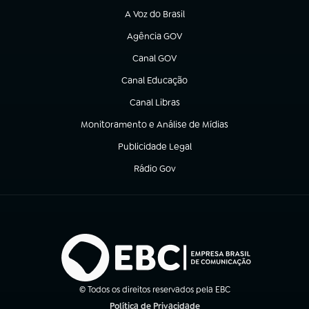
A Voz do Brasil
(abre em nova aba)
Agência GOV
(abre em nova aba)
Canal GOV
(abre em nova aba)
Canal Educação
(abre em nova aba)
Canal Libras
(abre em nova aba)
Monitoramento e Análise de Mídias
(abre em nova aba)
Publicidade Legal
(abre em nova aba)
Rádio Gov
(abre em nova aba)
© Todos os direitos reservados pela EBC
Política de Privacidade