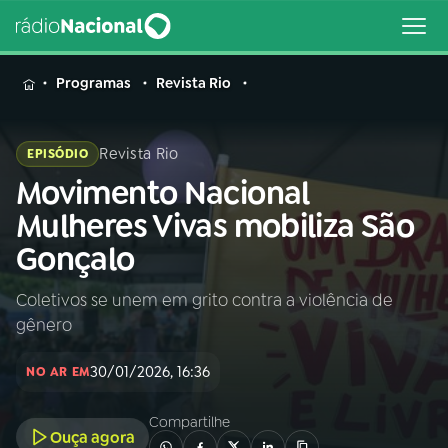
MENU
Programas
Revista Rio
Revista Rio
EPISÓDIO
Movimento Nacional
Buscar
na
Mulheres Vivas mobiliza São
Rádio
Buscar
Gonçalo
Nacional
Coletivos se unem em grito contra a violência de
AO VIVO
gênero
01
INÍCIO
30/01/2026, 16:36
NO AR EM
Compartilhe
02
A RÁDIO
Ouça agora