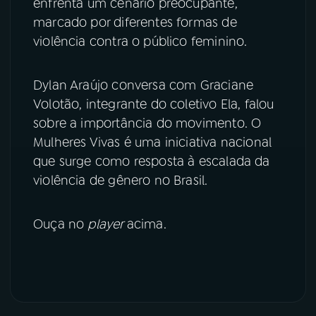
enfrenta um cenário preocupante,
marcado por diferentes formas de
YouTube
Facebook
violência contra o público feminino.
Instagram
X
Dylan Araújo conversa com Graciane
TikTok
Volotão, integrante do coletivo Ela, falou
sobre a importância do movimento. O
Mulheres Vivas é uma iniciativa nacional
que surge como resposta à escalada da
violência de gênero no Brasil.
Ouça no
player
acima.