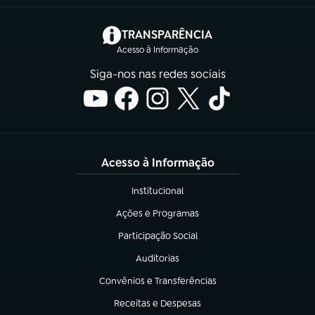
(abre em nova aba)
TRANSPARÊNCIA
Acesso à Informação
Siga-nos nas redes sociais
Acesso à Informação
Institucional
(abre em nova aba)
Ações e Programas
(abre em nova aba)
Participação Social
(abre em nova aba)
Auditorias
(abre em nova aba)
Convênios e Transferências
(abre em nova aba)
Receitas e Despesas
(abre em nova aba)