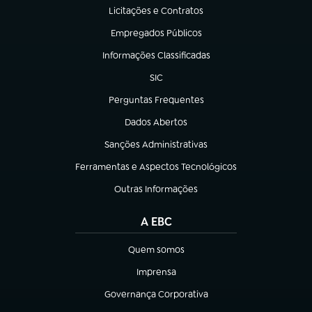
Licitações e Contratos
(abre em nova aba)
Empregados Públicos
(abre em nova aba)
Informações Classificadas
(abre em nova aba)
SIC
(abre em nova aba)
Perguntas Frequentes
(abre em nova aba)
Dados Abertos
(abre em nova aba)
Sanções Administrativas
(abre em nova aba)
Ferramentas e Aspectos Tecnológicos
(abre em nova aba)
Outras Informações
(abre em nova aba)
A EBC
Quem somos
(abre em nova aba)
Imprensa
(abre em nova aba)
Governança Corporativa
(abre em nova aba)