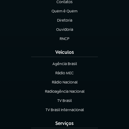
Contatos
(abre em nova aba)
Quem é Quem
(abre em nova aba)
Diretoria
(abre em nova aba)
Ouvidoria
(abre em nova aba)
RNCP
(abre em nova aba)
Veículos
Agência Brasil
(abre em nova aba)
Rádio MEC
(abre em nova aba)
Rádio Nacional
Radioagência Nacional
(abre em nova aba)
TV Brasil
(abre em nova aba)
TV Brasil Internacional
(abre em nova aba)
Serviços