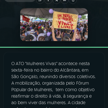
03
PROGRAMAÇÃO
04
PROGRAMAS
05
PODCASTS
06
VIDEOCASTS
O ATO "Mulheres Vivas" acontece nesta
sexta-feira no bairro do Alcântara, em
07
ÚLTIMAS
São Gonçalo, reunindo diversos coletivos.
A mobilização, organizada pelo Fórum
Popular de Mulheres, tem como objetivo
08
FESTIVAL DE MÚSICA
reafirmar o direito à vida, à segurança e
ao bem viver das mulheres. A cidade
ACOMPANHE A RÁDIO NACIONAL