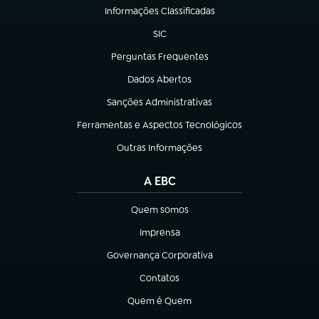
Informações Classificadas
(abre em nova aba)
SIC
(abre em nova aba)
Perguntas Frequentes
(abre em nova aba)
Dados Abertos
(abre em nova aba)
Sanções Administrativas
(abre em nova aba)
Ferramentas e Aspectos Tecnológicos
(abre em nova aba)
Outras Informações
(abre em nova aba)
A EBC
Quem somos
(abre em nova aba)
Imprensa
(abre em nova aba)
Governança Corporativa
(abre em nova aba)
Contatos
(abre em nova aba)
Quem é Quem
(abre em nova aba)