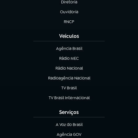
Diretoria
(abre em nova aba)
Ouvidoria
(abre em nova aba)
RNCP
(abre em nova aba)
Veículos
Agência Brasil
(abre em nova aba)
Rádio MEC
(abre em nova aba)
Rádio Nacional
Radioagência Nacional
(abre em nova aba)
TV Brasil
(abre em nova aba)
TV Brasil Internacional
(abre em nova aba)
Serviços
A Voz do Brasil
(abre em nova aba)
Agência GOV
(abre em nova aba)