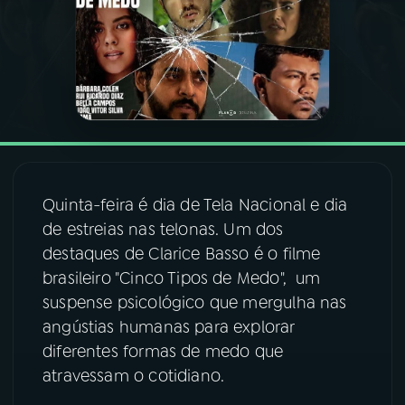
03
PROGRAMAÇÃO
04
PROGRAMAS
05
PODCASTS
Quinta-feira é dia de Tela Nacional e dia
06
VIDEOCASTS
de estreias nas telonas. Um dos
destaques de Clarice Basso é o filme
brasileiro "Cinco Tipos de Medo", um
07
ÚLTIMAS
suspense psicológico que mergulha nas
angústias humanas para explorar
08
FESTIVAL DE MÚSICA
diferentes formas de medo que
atravessam o cotidiano.
ACOMPANHE A RÁDIO NACIONAL