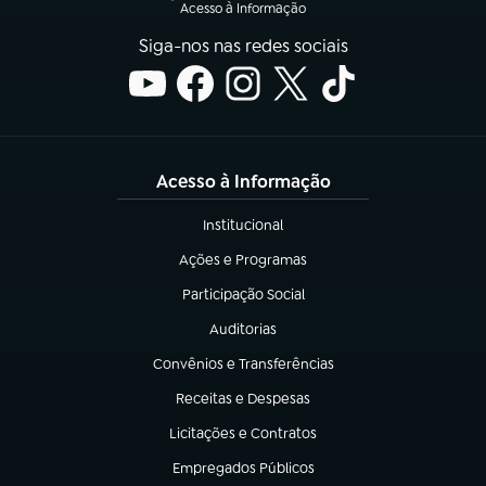
Acesso à Informação
Siga-nos nas redes sociais
Acesso à Informação
Institucional
(abre em nova aba)
Ações e Programas
(abre em nova aba)
Participação Social
(abre em nova aba)
Auditorias
(abre em nova aba)
Convênios e Transferências
(abre em nova aba)
Receitas e Despesas
(abre em nova aba)
Licitações e Contratos
(abre em nova aba)
Empregados Públicos
(abre em nova aba)