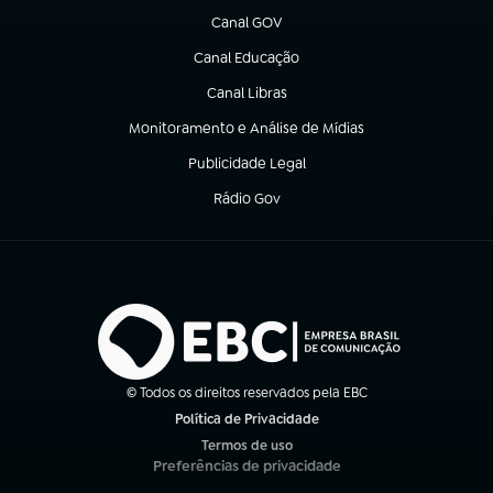
Canal GOV
(abre em nova aba)
Canal Educação
(abre em nova aba)
Canal Libras
(abre em nova aba)
Monitoramento e Análise de Mídias
(abre em nova aba)
Publicidade Legal
(abre em nova aba)
Rádio Gov
(abre em nova aba)
© Todos os direitos reservados pela EBC
Política de Privacidade
(abre em nova aba)
Termos de uso
(abre em nova aba)
Preferências de privacidade