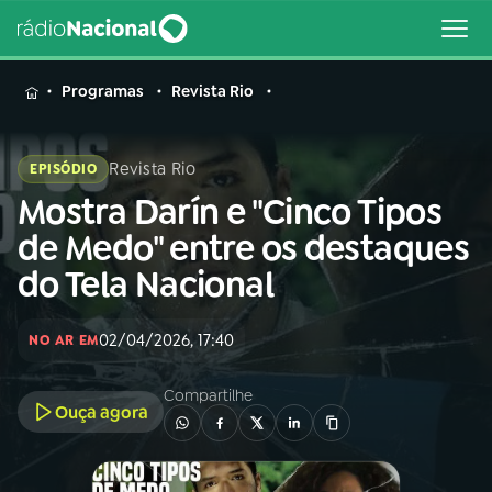
MENU
Programas
Revista Rio
Revista Rio
EPISÓDIO
Mostra Darín e "Cinco Tipos
Buscar
na
de Medo" entre os destaques
Rádio
Buscar
do Tela Nacional
Nacional
AO VIVO
02/04/2026, 17:40
NO AR EM
Compartilhe
01
INÍCIO
Ouça agora
02
A RÁDIO