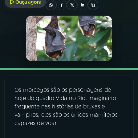
Ouça agora
03
PROGRAMAÇÃO
04
PROGRAMAS
05
PODCASTS
06
VIDEOCASTS
Os morcegos são os personagens de
07
ÚLTIMAS
hoje do quadro Vida no Rio. Imaginário
frequente nas histórias de bruxas e
vampiros, eles são os únicos mamíferos
08
FESTIVAL DE MÚSICA
capazes de voar.
ACOMPANHE A RÁDIO NACIONAL