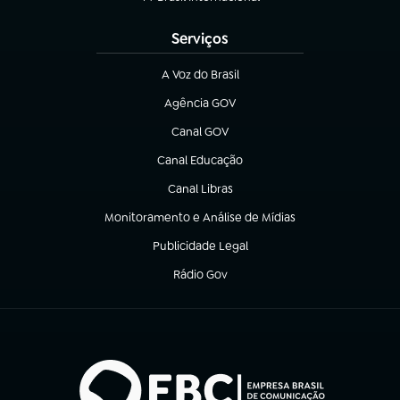
(abre em nova aba)
Serviços
A Voz do Brasil
(abre em nova aba)
Agência GOV
(abre em nova aba)
Canal GOV
(abre em nova aba)
Canal Educação
(abre em nova aba)
Canal Libras
(abre em nova aba)
Monitoramento e Análise de Mídias
(abre em nova aba)
Publicidade Legal
(abre em nova aba)
Rádio Gov
(abre em nova aba)