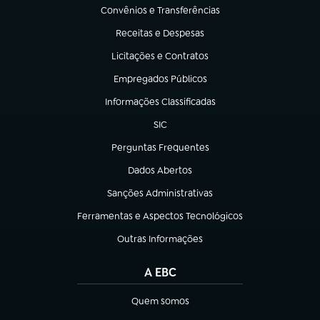
Convênios e Transferências
(abre em nova aba)
Receitas e Despesas
(abre em nova aba)
Licitações e Contratos
(abre em nova aba)
Empregados Públicos
(abre em nova aba)
Informações Classificadas
(abre em nova aba)
SIC
(abre em nova aba)
Perguntas Frequentes
(abre em nova aba)
Dados Abertos
(abre em nova aba)
Sanções Administrativas
(abre em nova aba)
Ferramentas e Aspectos Tecnológicos
(abre em nova aba)
Outras Informações
(abre em nova aba)
A EBC
Quem somos
(abre em nova aba)