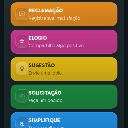
RECLAMAÇÃO
Registre sua insatisfação.
ELOGIO
Compartilhe algo positivo.
SUGESTÃO
Envie uma ideia.
SOLICITAÇÃO
Faça um pedido.
SIMPLIFIQUE
Sugira melhorias.