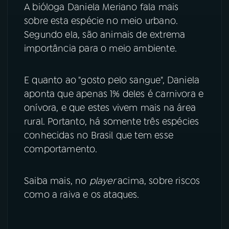
A bióloga Daniela Meriano fala mais
sobre esta espécie no meio urbano.
YouTube
Facebook
Segundo ela, são animais de extrema
Instagram
X
importância para o meio ambiente.
TikTok
E quanto ao "gosto pelo sangue", Daniela
aponta que apenas 1% deles é carnivora e
onívora, e que estes vivem mais na área
rural. Portanto, há somente três espécies
conhecidas no Brasil que tem esse
comportamento.
Saiba mais, no
player
acima, sobre riscos
como a raiva e os ataques.