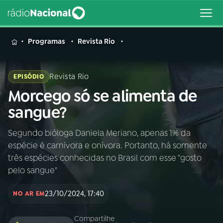
MENU
Programas
Revista Rio
Revista Rio
EPISÓDIO
Morcego só se alimenta de
Buscar
na
sangue?
Rádio
Buscar
Nacional
Segundo bióloga Daniela Meriano, apenas 1% da
espécie é carnívora e onívora. Portanto, há somente
AO VIVO
três espécies conhecidas no Brasil com esse "gosto
pelo sangue"
01
INÍCIO
23/10/2024, 17:40
NO AR EM
02
A RÁDIO
Compartilhe