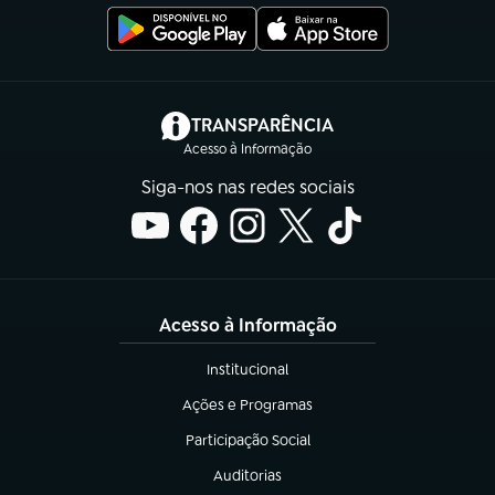
(abre em nova aba)
TRANSPARÊNCIA
Acesso à Informação
Siga-nos nas redes sociais
Acesso à Informação
Institucional
(abre em nova aba)
Ações e Programas
(abre em nova aba)
Participação Social
(abre em nova aba)
Auditorias
(abre em nova aba)