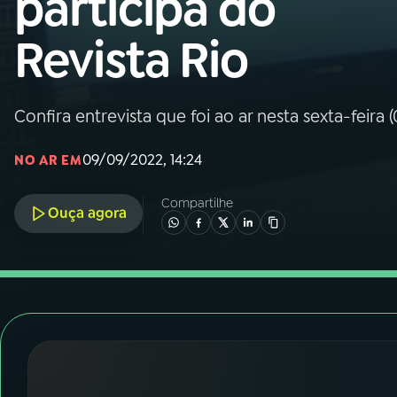
participa do
Nacional
Revista Rio
01
INÍCIO
02
A RÁDIO
Confira entrevista que foi ao ar nesta sexta-feira (
09/09/2022, 14:24
NO AR EM
03
PROGRAMAÇÃO
Compartilhe
Ouça agora
04
PROGRAMAS
05
PODCASTS
06
VIDEOCASTS