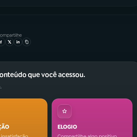
ompartilhe
conteúdo que você acessou.
.
ÇÃO
ELOGIO
 insatisfação.
Compartilhe algo positivo.