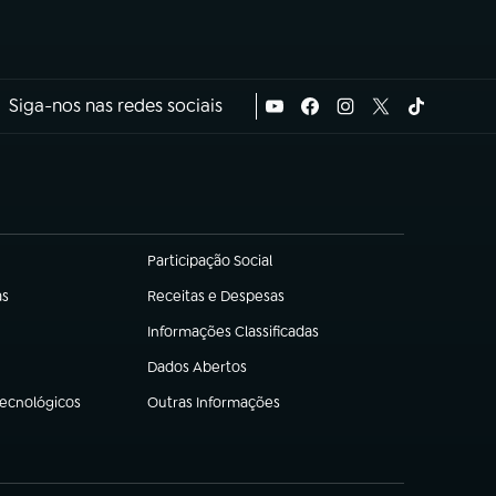
Siga-nos nas redes sociais
Participação Social
(abre em nova aba)
as
Receitas e Despesas
(abre em nova aba)
Informações Classificadas
(abre em nova aba)
Dados Abertos
(abre em nova aba)
Tecnológicos
Outras Informações
(abre em nova aba)