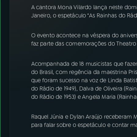
07
ÚLTIMAS
A cantora Mona Vilardo lança neste domin
Janeiro, o espetáculo “As Rainhas do Rá
08
FESTIVAL DE MÚSICA
O evento acontece na véspera do anivers
ACOMPANHE A RÁDIO NACIONAL
faz parte das comemorações do Theatro M
YouTube
Facebook
Acompanhada de 18 musicistas que fazem
Instagram
X
do Brasil, com regência da maestrina Pri
que foram sucesso na voz de Linda Batist
TikTok
do Rádio de 1949), Dalva de Oliveira (Rai
do Rádio de 1953) e Angela Maria (Rainha
Raquel Júnia e Dylan Araújo receberam 
para falar sobre o espetáculo e contar ma