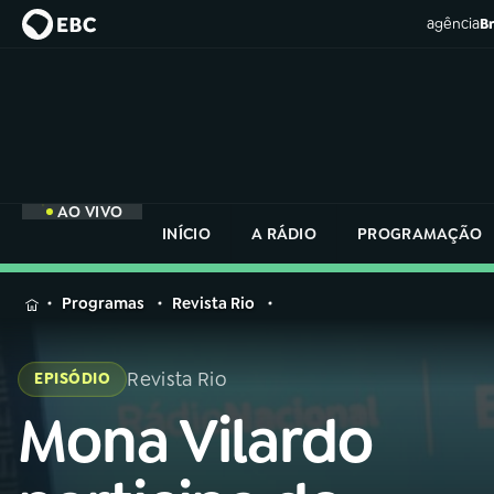
agência
Br
AO VIVO
INÍCIO
A RÁDIO
PROGRAMAÇÃO
MENU
Programas
Revista Rio
Buscar
na
Revista Rio
EPISÓDIO
Rádio
Buscar
Nacional
Mona Vilardo
Buscar
na
Rádio
AO VIVO