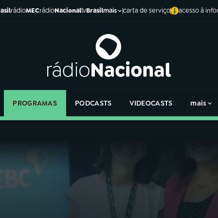
asil
rádio
MEC
rádio
Nacional
tv
Brasil
carta de serviço
acesso à inf
mais
PROGRAMAS
PODCASTS
VIDEOCASTS
mais