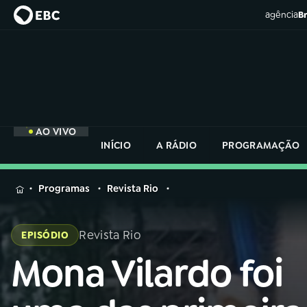
agência
Br
AO VIVO
INÍCIO
A RÁDIO
PROGRAMAÇÃO
MENU
Programas
Revista Rio
Buscar
na
Revista Rio
EPISÓDIO
Rádio
Buscar
Nacional
Mona Vilardo foi
Buscar
na
Rádio
AO VIVO