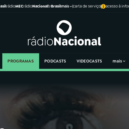
asil
rádio
MEC
rádio
Nacional
tv
Brasil
carta de serviço
acesso à inf
mais
PROGRAMAS
PODCASTS
VIDEOCASTS
mais