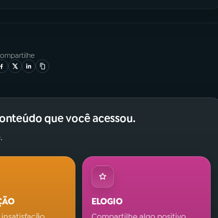
ompartilhe
conteúdo que você acessou.
.
ÇÃO
ELOGIO
 insatisfação.
Compartilhe algo positivo.