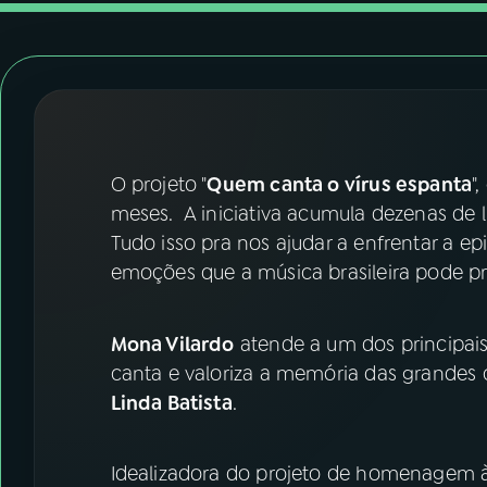
07
ÚLTIMAS
08
FESTIVAL DE MÚSICA
ACOMPANHE A RÁDIO NACIONAL
O projeto "
Quem canta o vírus espanta
"
YouTube
Facebook
meses. A iniciativa acumula dezenas de l
Tudo isso pra nos ajudar a enfrentar a e
Instagram
X
emoções que a música brasileira pode pr
TikTok
Mona Vilardo
atende a um dos principais
canta e valoriza a memória das grandes
Linda Batista
.
Idealizadora do projeto de homenagem 