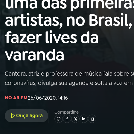
uma das primeira
Nacional
artistas, no Brasil,
01
INÍCIO
fazer lives da
02
A RÁDIO
varanda
03
PROGRAMAÇÃO
Cantora, atriz e professora de música fala sobre
04
PROGRAMAS
coronavírus, divulga sua agenda e solta a voz em
05
PODCASTS
26/06/2020, 14:16
NO AR EM
Compartilhe
Ouça agora
06
VIDEOCASTS