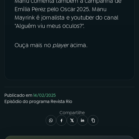
Manu comenta também a campanha de
Emília Perez pelo Oscar 2025. Manu
YouTube
Facebook
Mayrink é jornalista e youtuber do canal
"Alguém viu meus oculos?".
Instagram
X
TikTok
Ouça mais no
player
acima.
Publicado em
14/02/2025
Episódio
do programa
Revista Rio
Compartilhe