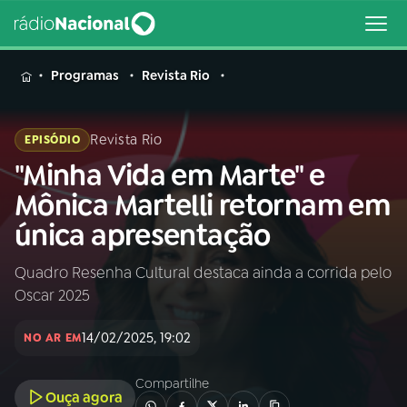
MENU
Programas
Revista Rio
Revista Rio
EPISÓDIO
"Minha Vida em Marte" e
Buscar
na
Mônica Martelli retornam em
Rádio
Buscar
única apresentação
Nacional
Quadro Resenha Cultural destaca ainda a corrida pelo
AO VIVO
Oscar 2025
01
INÍCIO
14/02/2025, 19:02
NO AR EM
Compartilhe
02
A RÁDIO
Ouça agora