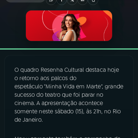
03
PROGRAMAÇÃO
04
PROGRAMAS
05
PODCASTS
O quadro Resenha Cultural destaca hoje
06
VIDEOCASTS
o retorno aos palcos do
espetáculo "Minha Vida em Marte", grande
sucesso do teatro que foi parar no
07
ÚLTIMAS
cinema. A apresentação acontece
somente neste sábado (15), às 21h, no Rio
08
FESTIVAL DE MÚSICA
de Janeiro.
ACOMPANHE A RÁDIO NACIONAL