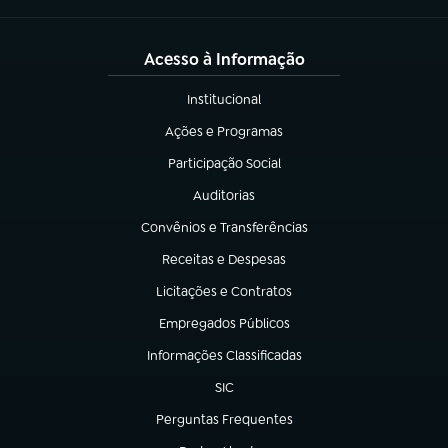
Acesso à Informação
Institucional
(abre em nova aba)
Ações e Programas
(abre em nova aba)
Participação Social
(abre em nova aba)
Auditorias
(abre em nova aba)
Convênios e Transferências
(abre em nova aba)
Receitas e Despesas
(abre em nova aba)
Licitações e Contratos
(abre em nova aba)
Empregados Públicos
(abre em nova aba)
Informações Classificadas
(abre em nova aba)
SIC
(abre em nova aba)
Perguntas Frequentes
(abre em nova aba)