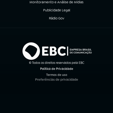
Monitoramento e Análise de Mídias
(abre em nova aba)
Publicidade Legal
(abre em nova aba)
Rádio Gov
(abre em nova aba)
© Todos os direitos reservados pela EBC
Política de Privacidade
(abre em nova aba)
Termos de uso
(abre em nova aba)
Preferências de privacidade