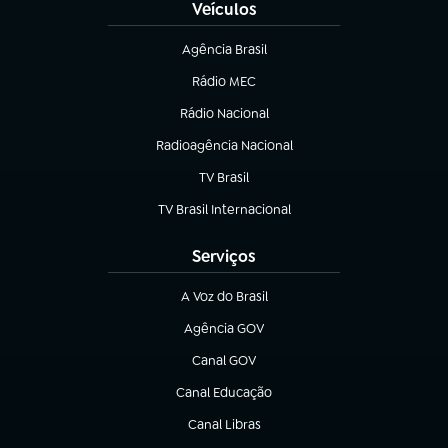
Veículos
Agência Brasil
(abre em nova aba)
Rádio MEC
(abre em nova aba)
Rádio Nacional
Radioagência Nacional
(abre em nova aba)
TV Brasil
(abre em nova aba)
TV Brasil Internacional
(abre em nova aba)
Serviços
A Voz do Brasil
(abre em nova aba)
Agência GOV
(abre em nova aba)
Canal GOV
(abre em nova aba)
Canal Educação
(abre em nova aba)
Canal Libras
(abre em nova aba)