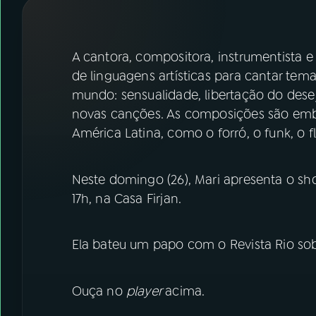
07
ÚLTIMAS
08
FESTIVAL DE MÚSICA
A cantora, compositora, instrumentista e 
de linguagens artísticas para cantar tem
mundo: sensualidade, libertação do des
ACOMPANHE A RÁDIO NACIONAL
novas canções. As composições são embal
YouTube
Facebook
América Latina, como o forró, o funk, o 
Instagram
X
Neste domingo (26), Mari apresenta o sh
TikTok
17h, na Casa Firjan.
Ela bateu um papo com o Revista Rio so
Ouça no
player
acima.