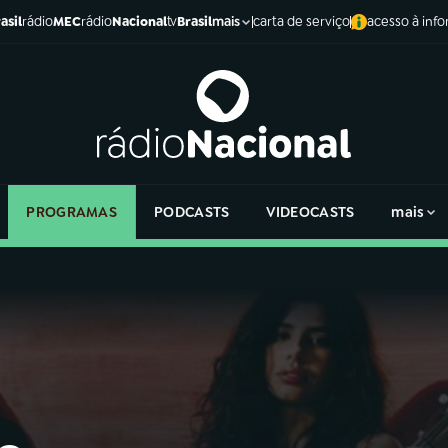
asil
rádio
MEC
rádio
Nacional
tv
Brasil
carta de serviço
acesso à inf
mais
PROGRAMAS
PODCASTS
VIDEOCASTS
mais