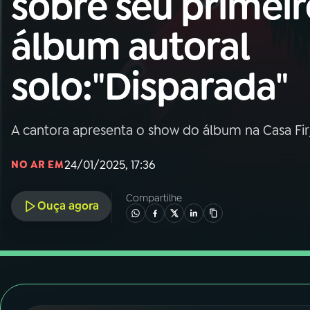
sobre seu primeir
Nacional
álbum autoral
01
INÍCIO
solo:"Disparada"
02
A RÁDIO
A cantora apresenta o show do álbum na Casa Fir
03
PROGRAMAÇÃO
24/01/2025, 17:36
NO AR EM
04
PROGRAMAS
Compartilhe
Ouça agora
05
PODCASTS
06
VIDEOCASTS