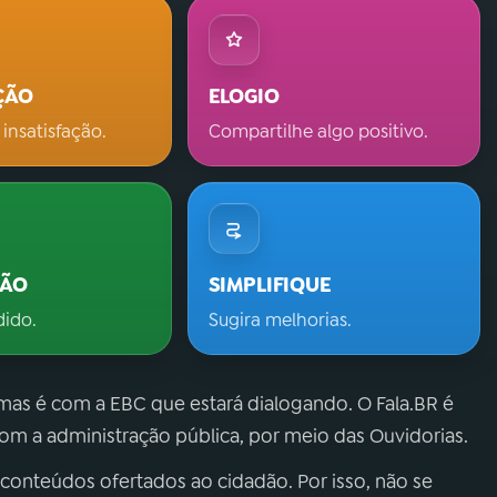
ÇÃO
ELOGIO
 insatisfação.
Compartilhe algo positivo.
ÇÃO
SIMPLIFIQUE
dido.
Sugira melhorias.
 mas é com a EBC que estará dialogando. O Fala.BR é
m a administração pública, por meio das Ouvidorias.
 conteúdos ofertados ao cidadão. Por isso, não se