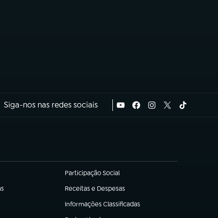
Siga-nos nas redes sociais
Participação Social
(abre em nova aba)
as
Receitas e Despesas
(abre em nova aba)
Informações Classificadas
(abre em nova aba)