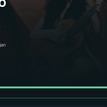
o
jan