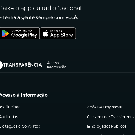
Baixe o app da rádio Nacional
E tenha a gente sempre com você.
Acesso à
TRANSPARÊNCIA
abre em nova aba)
Informação
Acesso à Informação
Institucional
Ações e Programas
(abre em nova aba)
(abre em nova aba)
Auditorias
Convênios e Transferênci
(abre em nova aba)
(abre em nova aba)
Licitações e Contratos
Empregados Públicos
(abre em nova aba)
(abre em nova aba)