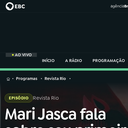
agência
Br
AO VIVO
INÍCIO
A RÁDIO
PROGRAMAÇÃO
MENU
Programas
Revista Rio
Buscar
na
Revista Rio
EPISÓDIO
Rádio
Buscar
Nacional
Mari Jasca fala
Buscar
na
Rádio
AO VIVO