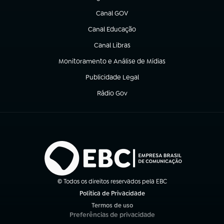
(abre em nova aba)
Canal GOV
(abre em nova aba)
Canal Educação
(abre em nova aba)
Canal Libras
(abre em nova aba)
Monitoramento e Análise de Mídias
(abre em nova aba)
Publicidade Legal
(abre em nova aba)
Rádio Gov
(abre em nova aba)
© Todos os direitos reservados pela EBC
Política de Privacidade
(abre em nova aba)
Termos de uso
(abre em nova aba)
Preferências de privacidade