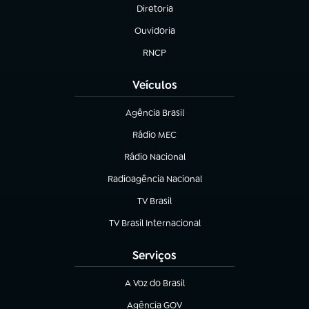
Diretoria
(abre em nova aba)
Ouvidoria
(abre em nova aba)
RNCP
(abre em nova aba)
Veículos
Agência Brasil
(abre em nova aba)
Rádio MEC
(abre em nova aba)
Rádio Nacional
Radioagência Nacional
(abre em nova aba)
TV Brasil
(abre em nova aba)
TV Brasil Internacional
(abre em nova aba)
Serviços
A Voz do Brasil
(abre em nova aba)
Agência GOV