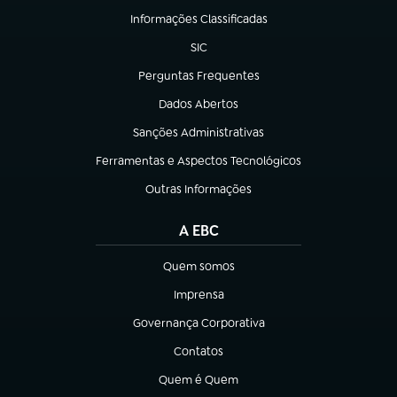
Informações Classificadas
(abre em nova aba)
SIC
(abre em nova aba)
Perguntas Frequentes
(abre em nova aba)
Dados Abertos
(abre em nova aba)
Sanções Administrativas
(abre em nova aba)
Ferramentas e Aspectos Tecnológicos
(abre em nova aba)
Outras Informações
(abre em nova aba)
A EBC
Quem somos
(abre em nova aba)
Imprensa
(abre em nova aba)
Governança Corporativa
(abre em nova aba)
Contatos
(abre em nova aba)
Quem é Quem
(abre em nova aba)