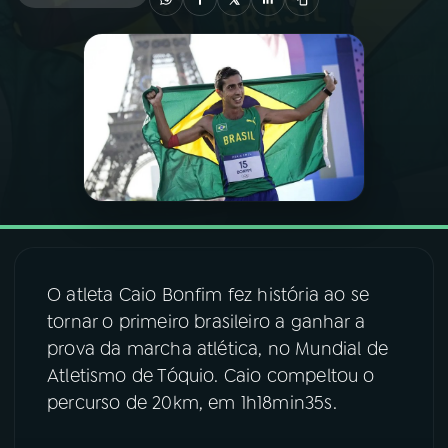
03
PROGRAMAÇÃO
04
PROGRAMAS
05
PODCASTS
06
VIDEOCASTS
O atleta Caio Bonfim fez história ao se
07
ÚLTIMAS
tornar o primeiro brasileiro a ganhar a
prova da marcha atlética, no Mundial de
Atletismo de Tóquio. Caio compeltou o
08
FESTIVAL DE MÚSICA
percurso de 20km, em 1h18min35s.
ACOMPANHE A RÁDIO NACIONAL