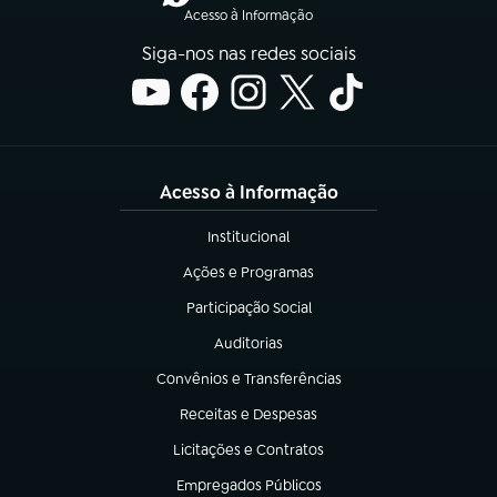
Acesso à Informação
Siga-nos nas redes sociais
Acesso à Informação
Institucional
(abre em nova aba)
Ações e Programas
(abre em nova aba)
Participação Social
(abre em nova aba)
Auditorias
(abre em nova aba)
Convênios e Transferências
(abre em nova aba)
Receitas e Despesas
(abre em nova aba)
Licitações e Contratos
(abre em nova aba)
Empregados Públicos
(abre em nova aba)