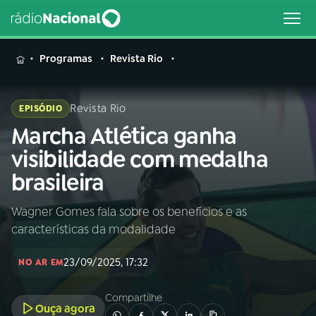
MENU
Programas
Revista Rio
Revista Rio
EPISÓDIO
Marcha Atlética ganha
Buscar
na
visibilidade com medalha
Rádio
Buscar
brasileira
Nacional
Wagner Gomes fala sobre os benefícios e as
AO VIVO
características da modalidade
01
INÍCIO
23/09/2025, 17:32
NO AR EM
Compartilhe
02
A RÁDIO
Ouça agora