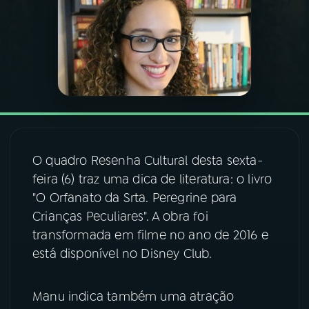
03
PROGRAMAÇÃO
04
PROGRAMAS
05
PODCASTS
O quadro Resenha Cultural desta sexta-
06
VIDEOCASTS
feira (6) traz uma dica de literatura: o livro
"O Orfanato da Srta. Peregrine para
Crianças Peculiares". A obra foi
07
ÚLTIMAS
transformada em filme no ano de 2016 e
está disponível no Disney Club.
08
FESTIVAL DE MÚSICA
Manu indica também uma atração
ACOMPANHE A RÁDIO NACIONAL