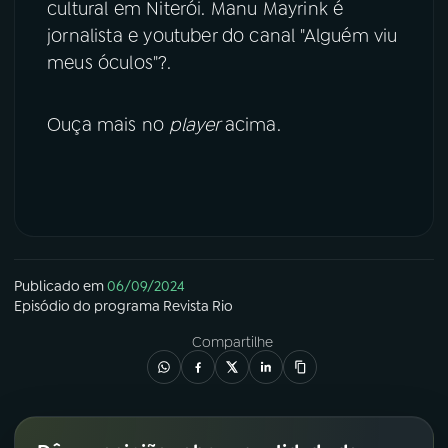
cultural em Niterói. Manu Mayrink é
jornalista e youtuber do canal "Alguém viu
YouTube
Facebook
meus óculos"?.
Instagram
X
Ouça mais no
player
acima.
TikTok
Publicado em
06/09/2024
Episódio
do programa
Revista Rio
Compartilhe