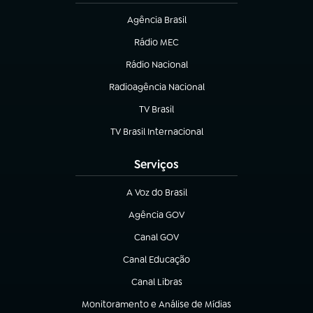
Agência Brasil
(abre em nova aba)
Rádio MEC
(abre em nova aba)
Rádio Nacional
Radioagência Nacional
(abre em nova aba)
TV Brasil
(abre em nova aba)
TV Brasil Internacional
(abre em nova aba)
Serviços
A Voz do Brasil
(abre em nova aba)
Agência GOV
(abre em nova aba)
Canal GOV
(abre em nova aba)
Canal Educação
(abre em nova aba)
Canal Libras
(abre em nova aba)
Monitoramento e Análise de Mídias
(abre em nova aba)