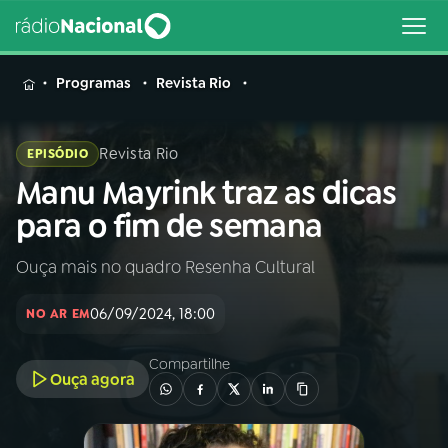
MENU
Programas
Revista Rio
Revista Rio
EPISÓDIO
Manu Mayrink traz as dicas
Buscar
na
para o fim de semana
Rádio
Buscar
Nacional
Ouça mais no quadro Resenha Cultural
AO VIVO
06/09/2024, 18:00
NO AR EM
01
INÍCIO
Compartilhe
Ouça agora
02
A RÁDIO