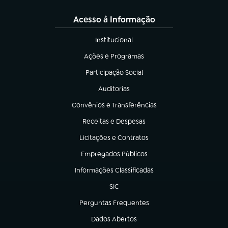
Acesso à Informação
Institucional
(abre em nova aba)
Ações e Programas
(abre em nova aba)
Participação Social
(abre em nova aba)
Auditorias
(abre em nova aba)
Convênios e Transferências
(abre em nova aba)
Receitas e Despesas
(abre em nova aba)
Licitações e Contratos
(abre em nova aba)
Empregados Públicos
(abre em nova aba)
Informações Classificadas
(abre em nova aba)
SIC
(abre em nova aba)
Perguntas Frequentes
(abre em nova aba)
Dados Abertos
(abre em nova aba)