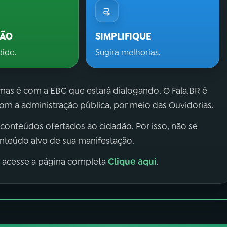
ÇÃO
SIMPLIFIQUE
dido.
Sugira melhorias.
 mas é com a EBC que estará dialogando. O Fala.BR é
m a administração pública, por meio das Ouvidorias.
 conteúdos ofertados ao cidadão. Por isso, não se
onteúdo alvo de sua manifestação.
Clique aqui
, acesse a página completa
.