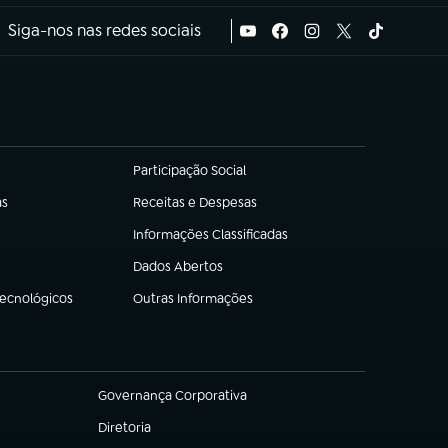
Siga-nos nas redes sociais
Participação Social
(abre em nova aba)
as
Receitas e Despesas
(abre em nova aba)
Informações Classificadas
(abre em nova aba)
Dados Abertos
(abre em nova aba)
Tecnológicos
Outras Informações
(abre em nova aba)
Governança Corporativa
(abre em nova aba)
Diretoria
(abre em nova aba)