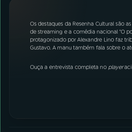
07
ÚLTIMAS
08
FESTIVAL DE MÚSICA
Os destaques da Resenha Cultural são as 
de streaming e a comédia nacional "O por
protagonizado por Alexandre Lino faz tr
ACOMPANHE A RÁDIO NACIONAL
Gustavo. A manu também fala sobre o at
YouTube
Facebook
Ouça a entrevista completa no
player
ac
Instagram
X
TikTok