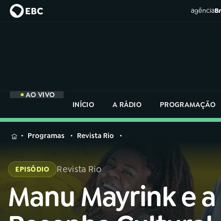
agência
Br
AO VIVO
INÍCIO
A RÁDIO
PROGRAMAÇÃO
MENU
Programas
Revista Rio
Buscar
na
Revista Rio
EPISÓDIO
Rádio
Buscar
Nacional
Manu Mayrink e a
Buscar
na
Rádio
AO VIVO