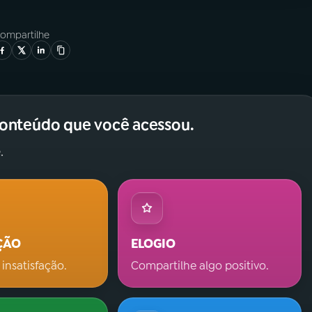
ompartilhe
conteúdo que você acessou.
.
ÇÃO
ELOGIO
 insatisfação.
Compartilhe algo positivo.