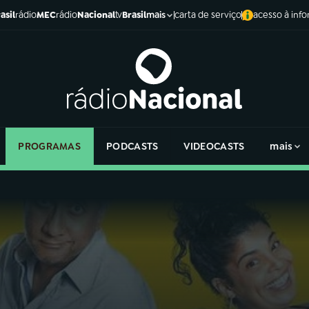
asil
rádio
MEC
rádio
Nacional
tv
Brasil
carta de serviço
acesso à inf
mais
PROGRAMAS
PODCASTS
VIDEOCASTS
mais