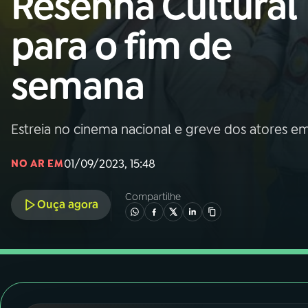
Resenha Cultural
Nacional
para o fim de
01
INÍCIO
semana
02
A RÁDIO
Estreia no cinema nacional e greve dos atores 
03
PROGRAMAÇÃO
01/09/2023, 15:48
NO AR EM
04
PROGRAMAS
Compartilhe
Ouça agora
05
PODCASTS
06
VIDEOCASTS