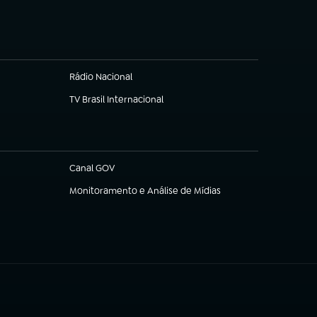
Rádio Nacional
TV Brasil Internacional
(abre em nova aba)
Canal GOV
(abre em nova aba)
Monitoramento e Análise de Mídias
(abre em nova aba)