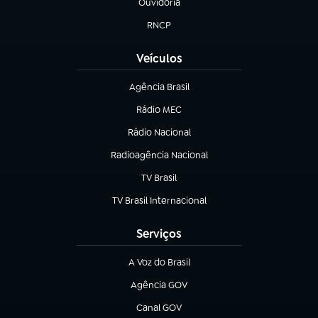
Ouvidoria
(abre em nova aba)
RNCP
(abre em nova aba)
Veículos
Agência Brasil
(abre em nova aba)
Rádio MEC
(abre em nova aba)
Rádio Nacional
Radioagência Nacional
(abre em nova aba)
TV Brasil
(abre em nova aba)
TV Brasil Internacional
(abre em nova aba)
Serviços
A Voz do Brasil
(abre em nova aba)
Agência GOV
(abre em nova aba)
Canal GOV
(abre em nova aba)