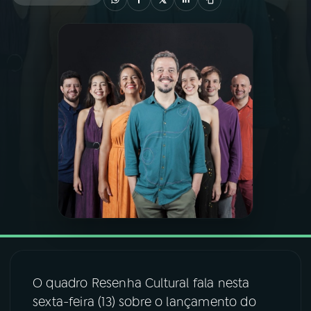
03
PROGRAMAÇÃO
04
PROGRAMAS
05
PODCASTS
06
VIDEOCASTS
07
ÚLTIMAS
08
FESTIVAL DE MÚSICA
O quadro Resenha Cultural fala nesta
sexta-feira (13) sobre o lançamento do
ACOMPANHE A RÁDIO NACIONAL