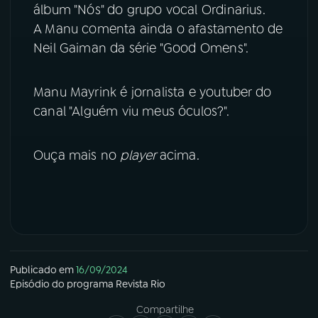
álbum "Nós" do grupo vocal Ordinarius.
A Manu comenta ainda o afastamento de
YouTube
Facebook
Neil Gaiman da série "Good Omens".
Instagram
X
Manu Mayrink é jornalista e youtuber do
TikTok
canal "Alguém viu meus óculos?".
Ouça mais no
player
acima.
Publicado em
16/09/2024
Episódio
do programa
Revista Rio
Compartilhe