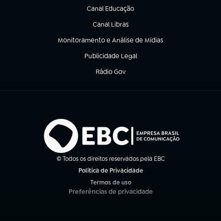
Canal Educação
(abre em nova aba)
Canal Libras
(abre em nova aba)
Monitoramento e Análise de Mídias
(abre em nova aba)
Publicidade Legal
(abre em nova aba)
Rádio Gov
(abre em nova aba)
© Todos os direitos reservados pela EBC
Política de Privacidade
(abre em nova aba)
Termos de uso
(abre em nova aba)
Preferências de privacidade