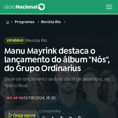
MENU
Programas
Revista Rio
Revista Rio
EPISÓDIO
Manu Mayrink destaca o
Buscar
na
lançamento do álbum "Nós",
Rádio
Buscar
do Grupo Ordinarius
Nacional
Show de lançamento será no dia 19 de setembro, no
AO VIVO
Teatro Rival
01
INÍCIO
13/09/2024, 18:30
NO AR EM
Compartilhe
02
A RÁDIO
Ouça agora