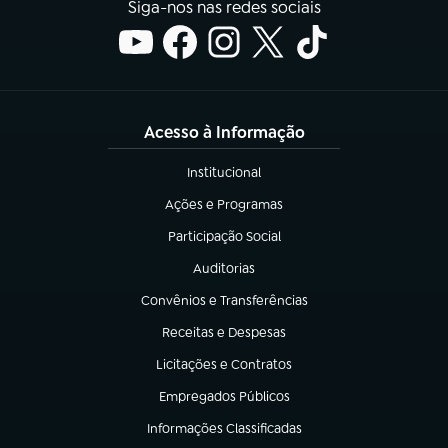
Siga-nos nas redes sociais
Acesso à Informação
Institucional
(abre em nova aba)
Ações e Programas
(abre em nova aba)
Participação Social
(abre em nova aba)
Auditorias
(abre em nova aba)
Convênios e Transferências
(abre em nova aba)
Receitas e Despesas
(abre em nova aba)
Licitações e Contratos
(abre em nova aba)
Empregados Públicos
(abre em nova aba)
Informações Classificadas
(abre em nova aba)