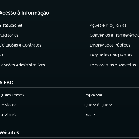
Acesso à Informação
Institucional
Ações e Programas
(abre em nova aba)
(abre em nova aba)
Auditorias
Convênios e Transferênci
(abre em nova aba)
(abre em nova aba)
Licitações e Contratos
Empregados Públicos
(abre em nova aba)
(abre em nova aba)
SIC
Perguntas Frequentes
(abre em nova aba)
(abre em nova aba)
Sanções Administrativas
Ferramentas e Aspectos 
(abre em nova aba)
(abre em nova aba)
A EBC
Quem somos
Imprensa
(abre em nova aba)
(abre em nova aba)
Contatos
Quem é Quem
(abre em nova aba)
(abre em nova aba)
Ouvidoria
RNCP
(abre em nova aba)
(abre em nova aba)
Veículos