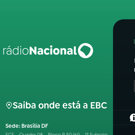
Saiba onde está a EBC
(
Sede: Brasília DF
SCS – Quadra 08 – Bloco B 50/60 – 1º Subsolo