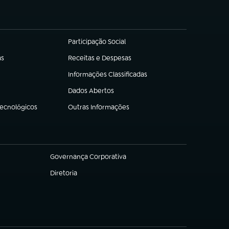
Participação Social
(abre em nova aba)
as
Receitas e Despesas
(abre em nova aba)
Informações Classificadas
(abre em nova aba)
Dados Abertos
(abre em nova aba)
Tecnológicos
Outras Informações
(abre em nova aba)
Governança Corporativa
(abre em nova aba)
Diretoria
(abre em nova aba)