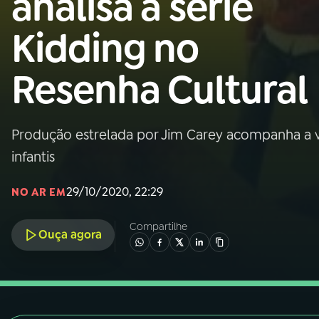
analisa a série
Nacional
Kidding no
01
INÍCIO
Resenha Cultural
02
A RÁDIO
Produção estrelada por Jim Carey acompanha a 
03
PROGRAMAÇÃO
infantis
04
PROGRAMAS
29/10/2020, 22:29
NO AR EM
Compartilhe
05
PODCASTS
Ouça agora
06
VIDEOCASTS