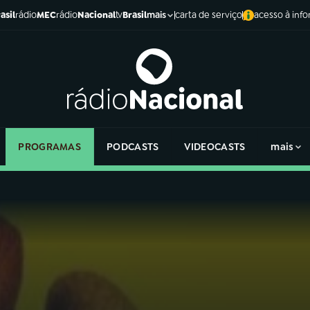
asil
rádio
MEC
rádio
Nacional
tv
Brasil
carta de serviço
acesso à inf
mais
PROGRAMAS
PODCASTS
VIDEOCASTS
mais