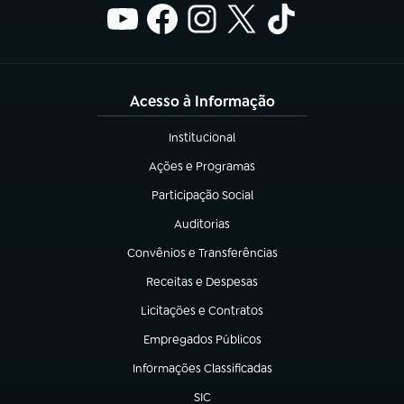
Acesso à Informação
Institucional
(abre em nova aba)
Ações e Programas
(abre em nova aba)
Participação Social
(abre em nova aba)
Auditorias
(abre em nova aba)
Convênios e Transferências
(abre em nova aba)
Receitas e Despesas
(abre em nova aba)
Licitações e Contratos
(abre em nova aba)
Empregados Públicos
(abre em nova aba)
Informações Classificadas
(abre em nova aba)
SIC
(abre em nova aba)