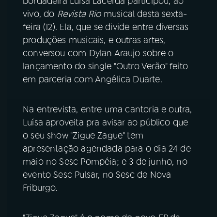
bordadeira Luísa Lacerda participou, ao
vivo, do
Revista Rio
musical desta sexta-
YouTube
Facebook
feira (12). Ela, que se divide entre diversas
produções musicais, e outras artes,
Instagram
X
conversou com Dylan Araujo sobre o
lançamento do single "Outro Verão" feito
TikTok
em parceria com Angélica Duarte.
Na entrevista, entre uma cantoria e outra,
Luísa aproveita pra avisar ao público que
o seu show "Zigue Zague" tem
apresentação agendada para o dia 24 de
maio no Sesc Pompéia; e 3 de junho, no
evento Sesc Pulsar, no Sesc de Nova
Friburgo.