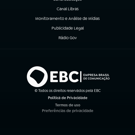
(abre em nova aba)
Canal Libras
(abre em nova aba)
Monitoramento e Análise de Mídias
(abre em nova aba)
Publicidade Legal
(abre em nova aba)
Rádio Gov
(abre em nova aba)
© Todos os direitos reservados pela EBC
Política de Privacidade
(abre em nova aba)
Termos de uso
(abre em nova aba)
Preferências de privacidade