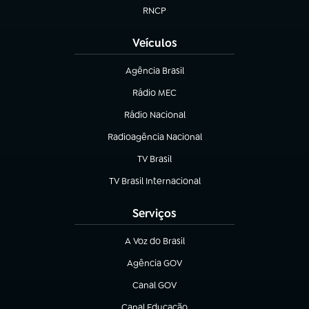
RNCP
(abre em nova aba)
Veículos
Agência Brasil
(abre em nova aba)
Rádio MEC
(abre em nova aba)
Rádio Nacional
Radioagência Nacional
(abre em nova aba)
TV Brasil
(abre em nova aba)
TV Brasil Internacional
(abre em nova aba)
Serviços
A Voz do Brasil
(abre em nova aba)
Agência GOV
(abre em nova aba)
Canal GOV
(abre em nova aba)
Canal Educação