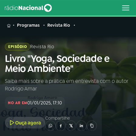
MENU
Programas
Revista Rio
Revista Rio
EPISÓDIO
Livro "Yoga, Sociedade e
Buscar
na
Meio Ambiente"
Rádio
Buscar
Nacional
Saiba mais sobre a prática em entrevista com o autor
Rodrigo Amar
AO VIVO
01/01/2025, 17:10
NO AR EM
01
INÍCIO
Compartilhe
Ouça agora
02
A RÁDIO