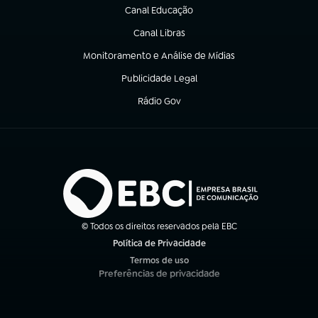
Canal Educação
(abre em nova aba)
Canal Libras
(abre em nova aba)
Monitoramento e Análise de Mídias
(abre em nova aba)
Publicidade Legal
(abre em nova aba)
Rádio Gov
(abre em nova aba)
© Todos os direitos reservados pela EBC
Política de Privacidade
(abre em nova aba)
Termos de uso
(abre em nova aba)
Preferências de privacidade