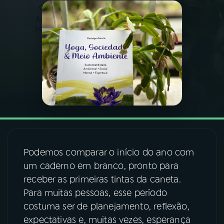
03
PROGRAMAÇÃO
04
PROGRAMAS
05
PODCASTS
06
VIDEOCASTS
Podemos comparar o início do ano com
07
ÚLTIMAS
um caderno em branco, pronto para
receber as primeiras tintas da caneta.
08
FESTIVAL DE MÚSICA
Para muitas pessoas, esse período
costuma ser de planejamento, reflexão,
expectativas e, muitas vezes, esperança
ACOMPANHE A RÁDIO NACIONAL