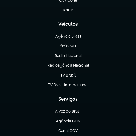
Ouvidoria
(abre em nova aba)
RNCP
(abre em nova aba)
Veículos
Agência Brasil
(abre em nova aba)
Rádio MEC
(abre em nova aba)
Rádio Nacional
Radioagência Nacional
(abre em nova aba)
TV Brasil
(abre em nova aba)
TV Brasil Internacional
(abre em nova aba)
Serviços
A Voz do Brasil
(abre em nova aba)
Agência GOV
(abre em nova aba)
Canal GOV
(abre em nova aba)