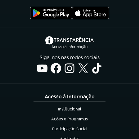
(abre em nova aba)
TRANSPARÊNCIA
Acesso à Informação
Siga-nos nas redes sociais
Acesso à Informação
Institucional
(abre em nova aba)
Ações e Programas
(abre em nova aba)
Participação Social
(abre em nova aba)
Auditorias