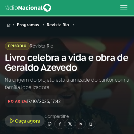
MENU
Programas
Revista Rio
Revista Rio
EPISÓDIO
Livro celebra a vida e obra de
Buscar
na
Geraldo Azevedo
Rádio
Buscar
Nacional
Na origem do projeto está a amizade do cantor com a
família idealizadora
AO VIVO
17/10/2025, 17:42
NO AR EM
01
INÍCIO
Compartilhe
Ouça agora
02
A RÁDIO