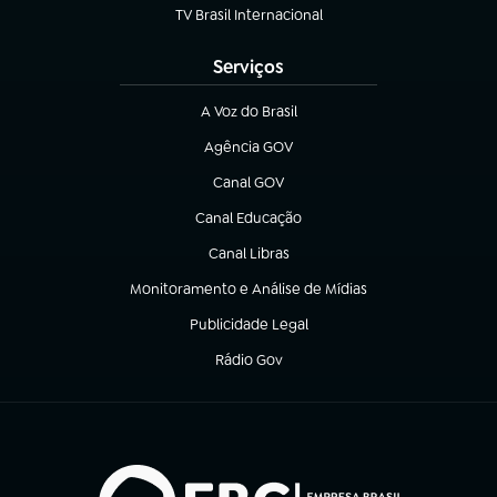
TV Brasil Internacional
(abre em nova aba)
Serviços
A Voz do Brasil
(abre em nova aba)
Agência GOV
(abre em nova aba)
Canal GOV
(abre em nova aba)
Canal Educação
(abre em nova aba)
Canal Libras
(abre em nova aba)
Monitoramento e Análise de Mídias
(abre em nova aba)
Publicidade Legal
(abre em nova aba)
Rádio Gov
(abre em nova aba)