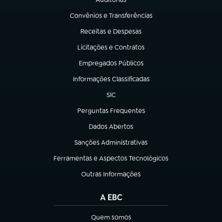
(abre em nova aba)
Convênios e Transferências
(abre em nova aba)
Receitas e Despesas
(abre em nova aba)
Licitações e Contratos
(abre em nova aba)
Empregados Públicos
(abre em nova aba)
Informações Classificadas
(abre em nova aba)
SIC
(abre em nova aba)
Perguntas Frequentes
(abre em nova aba)
Dados Abertos
(abre em nova aba)
Sanções Administrativas
(abre em nova aba)
Ferramentas e Aspectos Tecnológicos
(abre em nova aba)
Outras Informações
(abre em nova aba)
A EBC
Quem somos
(abre em nova aba)