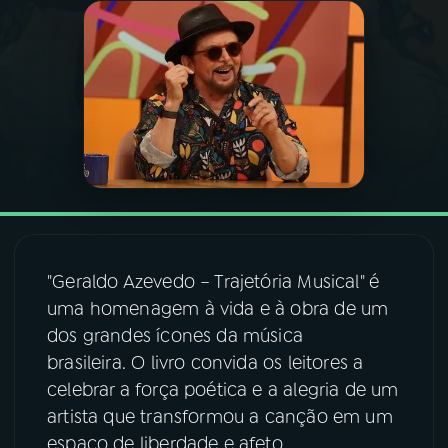
03
PROGRAMAÇÃO
04
PROGRAMAS
05
PODCASTS
06
VIDEOCASTS
"Geraldo Azevedo – Trajetória Musical" é
uma homenagem à vida e à obra de um
07
ÚLTIMAS
dos grandes ícones da música
brasileira. O livro convida os leitores a
08
FESTIVAL DE MÚSICA
celebrar a força poética e a alegria de um
artista que transformou a canção em um
espaço de liberdade e afeto.
ACOMPANHE A RÁDIO NACIONAL