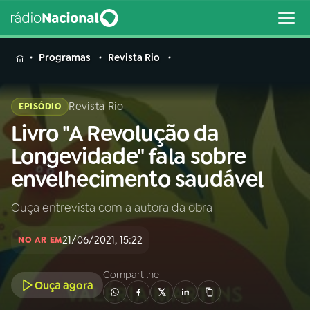
MENU
Programas
Revista Rio
Revista Rio
EPISÓDIO
Livro "A Revolução da
Buscar
na
Longevidade" fala sobre
Rádio
Buscar
envelhecimento saudável
Nacional
Ouça entrevista com a autora da obra
AO VIVO
21/06/2021, 15:22
NO AR EM
01
INÍCIO
Compartilhe
Ouça agora
02
A RÁDIO