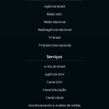
Agência Brasil
(abre em nova aba)
Rádio MEC
(abre em nova aba)
Rádio Nacional
Radioagência Nacional
(abre em nova aba)
TV Brasil
(abre em nova aba)
TV Brasil Internacional
(abre em nova aba)
Serviços
A Voz do Brasil
(abre em nova aba)
Agência GOV
(abre em nova aba)
Canal GOV
(abre em nova aba)
Canal Educação
(abre em nova aba)
Canal Libras
(abre em nova aba)
Monitoramento e Análise de Mídias
(abre em nova aba)