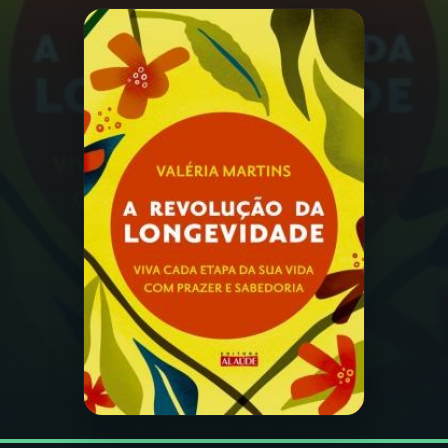
03
PROGRAMAÇÃO
04
PROGRAMAS
05
PODCASTS
06
VIDEOCASTS
07
ÚLTIMAS
08
FESTIVAL DE MÚSICA
ACOMPANHE A RÁDIO NACIONAL