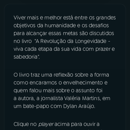
YouTube
Facebook
Viver mais e melhor está entre os grandes
objetivos da humanidade e os desafios
Instagram
X
para alcançar essas metas são discutidos
TikTok
no livro "A Revolução da Longevidade -
viva cada etapa da sua vida com prazer e
sabedoria".
O livro traz uma reflexão sobre a forma
como encaramos o envelhecimento e
quem falou mais sobre o assunto foi
a autora, a jornalista Valéria Martins, em
um bate-papo com Dylan Araújo.
Clique no
player
acima para ouvir a