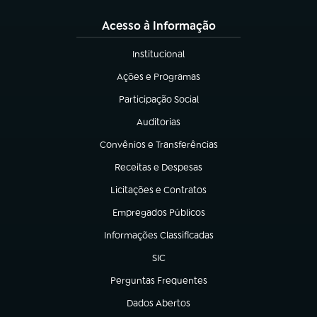
Acesso à Informação
Institucional
(abre em nova aba)
Ações e Programas
(abre em nova aba)
Participação Social
(abre em nova aba)
Auditorias
(abre em nova aba)
Convênios e Transferências
(abre em nova aba)
Receitas e Despesas
(abre em nova aba)
Licitações e Contratos
(abre em nova aba)
Empregados Públicos
(abre em nova aba)
Informações Classificadas
(abre em nova aba)
SIC
(abre em nova aba)
Perguntas Frequentes
(abre em nova aba)
Dados Abertos
(abre em nova aba)