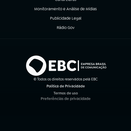
(abre em nova aba)
Monitoramento e Análise de Mídias
(abre em nova aba)
Publicidade Legal
(abre em nova aba)
Rádio Gov
(abre em nova aba)
© Todos os direitos reservados pela EBC
Política de Privacidade
(abre em nova aba)
Termos de uso
(abre em nova aba)
Preferências de privacidade