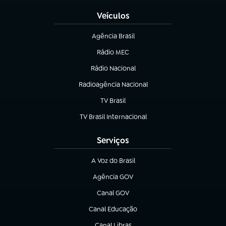
Veículos
Agência Brasil
(abre em nova aba)
Rádio MEC
(abre em nova aba)
Rádio Nacional
Radioagência Nacional
(abre em nova aba)
TV Brasil
(abre em nova aba)
TV Brasil Internacional
(abre em nova aba)
Serviços
A Voz do Brasil
(abre em nova aba)
Agência GOV
(abre em nova aba)
Canal GOV
(abre em nova aba)
Canal Educação
(abre em nova aba)
Canal Libras