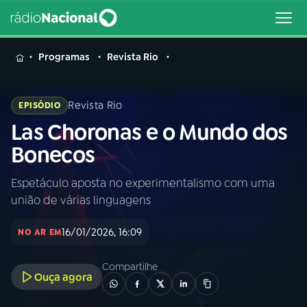
MENU
Programas
Revista Rio
Revista Rio
EPISÓDIO
Las Choronas e o Mundo dos
Buscar
na
Bonecos
Rádio
Buscar
Nacional
Espetáculo aposta no experimentalismo com uma
união de várias linguagens
AO VIVO
16/01/2026, 16:09
NO AR EM
01
INÍCIO
Compartilhe
Ouça agora
02
A RÁDIO