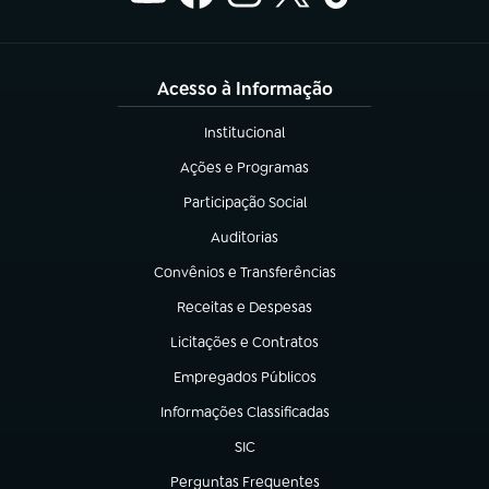
Acesso à Informação
Institucional
(abre em nova aba)
Ações e Programas
(abre em nova aba)
Participação Social
(abre em nova aba)
Auditorias
(abre em nova aba)
Convênios e Transferências
(abre em nova aba)
Receitas e Despesas
(abre em nova aba)
Licitações e Contratos
(abre em nova aba)
Empregados Públicos
(abre em nova aba)
Informações Classificadas
(abre em nova aba)
SIC
(abre em nova aba)
Perguntas Frequentes
(abre em nova aba)