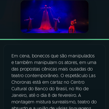
03
PROGRAMAÇÃO
04
PROGRAMAS
05
PODCASTS
Em cena, bonecos que são manipulados
06
VIDEOCASTS
e também manipulam os atores, em uma
das propostas cênicas mais ousadas do
teatro contemporâneo. O espetáculo Las
07
ÚLTIMAS
Choronas está em cartaz no Centro
Cultural do Banco do Brasil, no Rio de
08
FESTIVAL DE MÚSICA
Janeiro, até o dia 8 de fevereiro. A
montagem mistura surrealismo, teatro do
ACOMPANHE A RÁDIO NACIONAL
absurdo e a união de várias linguagens,