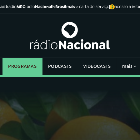
asil
rádio
MEC
rádio
Nacional
tv
Brasil
carta de serviço
acesso à inf
mais
PROGRAMAS
PODCASTS
VIDEOCASTS
mais