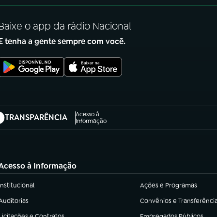
Baixe o app da rádio Nacional
E tenha a gente sempre com você.
Acesso à
TRANSPARÊNCIA
abre em nova aba)
Informação
Acesso à Informação
Institucional
Ações e Programas
(abre em nova aba)
(abre em nova aba)
Auditorias
Convênios e Transferênci
(abre em nova aba)
(abre em nova aba)
Licitações e Contratos
Empregados Públicos