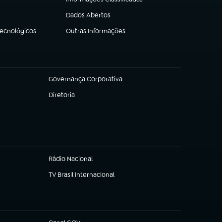
(abre em nova aba)
Dados Abertos
(abre em nova aba)
Tecnológicos
Outras Informações
(abre em nova aba)
Governança Corporativa
(abre em nova aba)
Diretoria
(abre em nova aba)
Rádio Nacional
TV Brasil Internacional
(abre em nova aba)