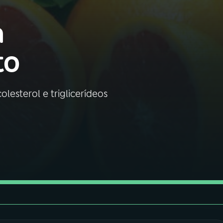
a
to
lesterol e triglicerídeos