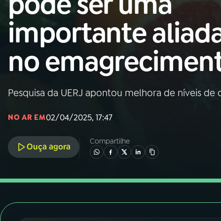
pode ser uma
Nacional
importante aliad
01
INÍCIO
no emagrecimen
02
A RÁDIO
Pesquisa da UERJ apontou melhora de níveis de co
03
PROGRAMAÇÃO
02/04/2025, 17:47
NO AR EM
04
PROGRAMAS
Compartilhe
Ouça agora
05
PODCASTS
06
VIDEOCASTS