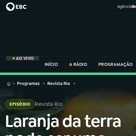
agência
Br
AO VIVO
INÍCIO
A RÁDIO
PROGRAMAÇÃO
MENU
Programas
Revista Rio
Buscar
na
Revista Rio
EPISÓDIO
Rádio
Buscar
Nacional
Laranja da terra
Buscar
na
Rádio
AO VIVO