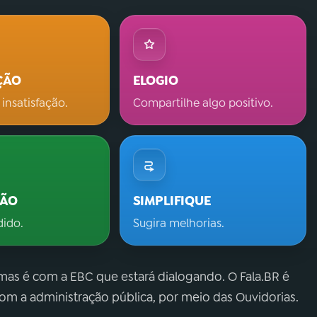
ÇÃO
ELOGIO
 insatisfação.
Compartilhe algo positivo.
ÇÃO
SIMPLIFIQUE
dido.
Sugira melhorias.
 mas é com a EBC que estará dialogando. O Fala.BR é
m a administração pública, por meio das Ouvidorias.