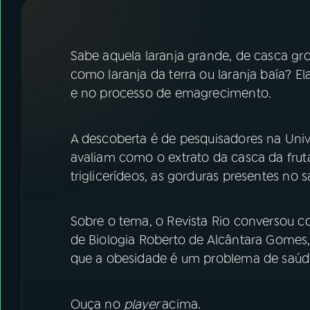
07
ÚLTIMAS
08
FESTIVAL DE MÚSICA
Sabe aquela laranja grande, de casca gr
como laranja da terra ou laranja baía? E
e no processo de emagrecimento.
ACOMPANHE A RÁDIO NACIONAL
YouTube
Facebook
A descoberta é de pesquisadores na Univ
avaliam como o extrato da casca da fruta
Instagram
X
triglicerídeos, as gorduras presentes no 
TikTok
Sobre o tema, o Revista Rio conversou com
de Biologia Roberto de Alcântara Gomes,
que a obesidade é um problema de saúd
Ouça no
player
acima.