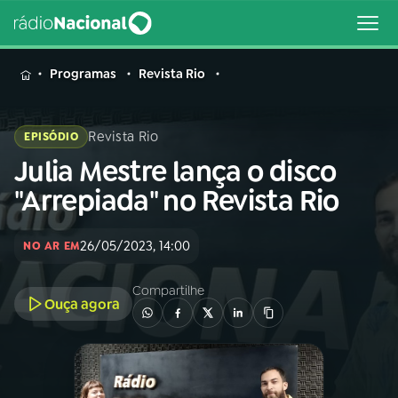
MENU
Programas
Revista Rio
Revista Rio
EPISÓDIO
Julia Mestre lança o disco
Buscar
na
"Arrepiada" no Revista Rio
Rádio
Buscar
Nacional
26/05/2023, 14:00
NO AR EM
AO VIVO
Compartilhe
Ouça agora
01
INÍCIO
02
A RÁDIO