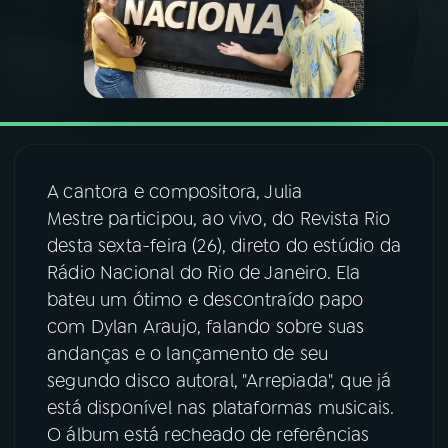
03
PROGRAMAÇÃO
04
PROGRAMAS
05
PODCASTS
A cantora e compositora, Julia
Mestre participou, ao vivo, do Revista Rio
desta sexta-feira (26), direto do estúdio da
06
VIDEOCASTS
Rádio Nacional do Rio de Janeiro. Ela
bateu um ótimo e descontraído papo
07
ÚLTIMAS
com Dylan Araujo, falando sobre suas
andanças e o lançamento de seu
segundo disco autoral, "Arrepiada", que já
08
FESTIVAL DE MÚSICA
está disponível nas plataformas musicais.
O álbum está recheado de referências
ACOMPANHE A RÁDIO NACIONAL