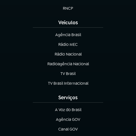
(abre em nova aba)
RNCP
(abre em nova aba)
Veículos
Agência Brasil
(abre em nova aba)
Rádio MEC
(abre em nova aba)
Rádio Nacional
Radioagência Nacional
(abre em nova aba)
TV Brasil
(abre em nova aba)
TV Brasil Internacional
(abre em nova aba)
Serviços
A Voz do Brasil
(abre em nova aba)
Agência GOV
(abre em nova aba)
Canal GOV
(abre em nova aba)