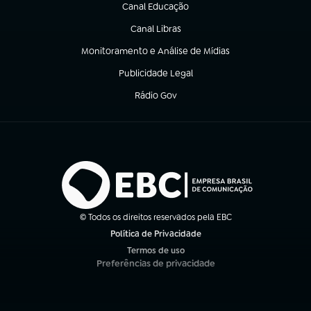
Canal Educação
(abre em nova aba)
Canal Libras
(abre em nova aba)
Monitoramento e Análise de Mídias
(abre em nova aba)
Publicidade Legal
(abre em nova aba)
Rádio Gov
(abre em nova aba)
© Todos os direitos reservados pela EBC
Política de Privacidade
(abre em nova aba)
Termos de uso
(abre em nova aba)
Preferências de privacidade