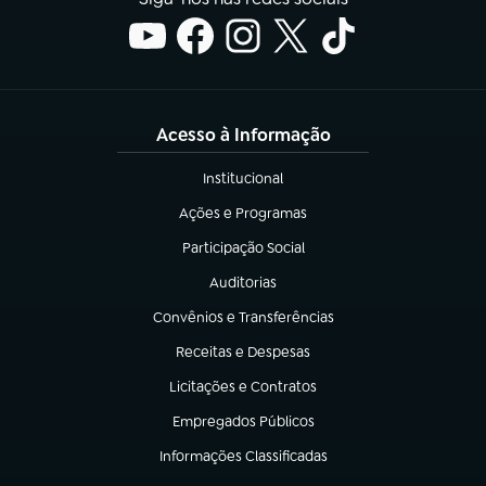
Acesso à Informação
Institucional
(abre em nova aba)
Ações e Programas
(abre em nova aba)
Participação Social
(abre em nova aba)
Auditorias
(abre em nova aba)
Convênios e Transferências
(abre em nova aba)
Receitas e Despesas
(abre em nova aba)
Licitações e Contratos
(abre em nova aba)
Empregados Públicos
(abre em nova aba)
Informações Classificadas
(abre em nova aba)