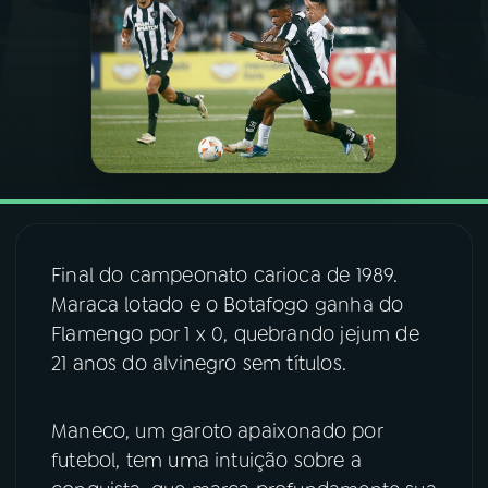
03
PROGRAMAÇÃO
04
PROGRAMAS
05
PODCASTS
06
VIDEOCASTS
Final do campeonato carioca de 1989.
Maraca lotado e o Botafogo ganha do
Flamengo por 1 x 0, quebrando jejum de
07
ÚLTIMAS
21 anos do alvinegro sem títulos.
08
FESTIVAL DE MÚSICA
Maneco, um garoto apaixonado por
futebol, tem uma intuição sobre a
ACOMPANHE A RÁDIO NACIONAL