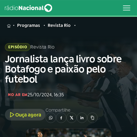
MENU
Programas
Revista Rio
Revista Rio
EPISÓDIO
Jornalista lança livro sobre
Buscar
na
Botafogo e paixão pelo
Rádio
Buscar
futebol
Nacional
AO VIVO
25/10/2024, 16:35
NO AR EM
Compartilhe
01
INÍCIO
Ouça agora
02
A RÁDIO