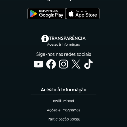
(abre em nova aba)
TRANSPARÊNCIA
Acesso à Informação
Siga-nos nas redes sociais
Acesso à Informação
Institucional
(abre em nova aba)
Ações e Programas
(abre em nova aba)
Participação Social
(abre em nova aba)