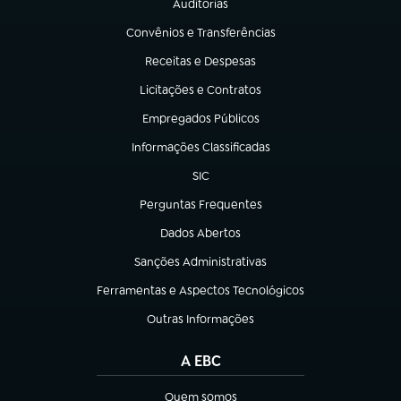
Auditorias
(abre em nova aba)
Convênios e Transferências
(abre em nova aba)
Receitas e Despesas
(abre em nova aba)
Licitações e Contratos
(abre em nova aba)
Empregados Públicos
(abre em nova aba)
Informações Classificadas
(abre em nova aba)
SIC
(abre em nova aba)
Perguntas Frequentes
(abre em nova aba)
Dados Abertos
(abre em nova aba)
Sanções Administrativas
(abre em nova aba)
Ferramentas e Aspectos Tecnológicos
(abre em nova aba)
Outras Informações
(abre em nova aba)
A EBC
Quem somos