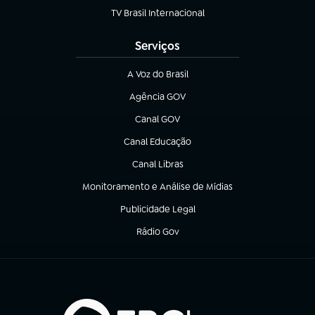
TV Brasil Internacional
(abre em nova aba)
Serviços
A Voz do Brasil
(abre em nova aba)
Agência GOV
(abre em nova aba)
Canal GOV
(abre em nova aba)
Canal Educação
(abre em nova aba)
Canal Libras
(abre em nova aba)
Monitoramento e Análise de Mídias
(abre em nova aba)
Publicidade Legal
(abre em nova aba)
Rádio Gov
(abre em nova aba)