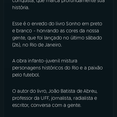
conquista, que marca profundamente sua
história.
YouTube
Facebook
Esse é o enredo do livro Sonho em preto
Instagram
X
e branco - honrando as cores da nossa
TikTok
gente, que foi lançado no último sábado
(26), no Rio de Janeiro.
A obra infanto-juvenil mistura
personagens históricos do Rio e a paixão
pelo futebol.
O autor do livro, João Batista de Abreu,
professor da UFF, jornalista, radialista e
escritor, conversa com a gente.