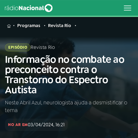
MENU
Programas
Revista Rio
Revista Rio
EPISÓDIO
Informação no combate ao
Buscar
na
preconceito contra o
Rádio
Buscar
Transtorno do Espectro
Nacional
Autista
AO VIVO
Neste Abril Azul, neurologista ajuda a desmistificar o
tema
01
INÍCIO
03/04/2024, 16:21
NO AR EM
02
A RÁDIO