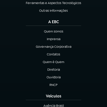
Ferramentas e Aspectos Tecnológicos
(abre em nova aba)
Outras Informações
(abre em nova aba)
A EBC
Quem somos
(abre em nova aba)
Imprensa
(abre em nova aba)
Governança Corporativa
(abre em nova aba)
Contatos
(abre em nova aba)
Quem é Quem
(abre em nova aba)
Diretoria
(abre em nova aba)
Ouvidoria
(abre em nova aba)
RNCP
(abre em nova aba)
Veículos
Agência Brasil