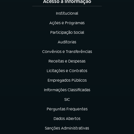
Acesso à Informação
Institucional
(abre em nova aba)
Ações e Programas
(abre em nova aba)
Participação Social
(abre em nova aba)
Auditorias
(abre em nova aba)
Convênios e Transferências
(abre em nova aba)
Receitas e Despesas
(abre em nova aba)
Licitações e Contratos
(abre em nova aba)
Empregados Públicos
(abre em nova aba)
Informações Classificadas
(abre em nova aba)
SIC
(abre em nova aba)
Perguntas Frequentes
(abre em nova aba)
Dados Abertos
(abre em nova aba)
Sanções Administrativas
(abre em nova aba)