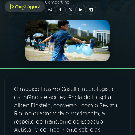
Compartilhe
Ouça agora
03
PROGRAMAÇÃO
04
PROGRAMAS
05
PODCASTS
06
VIDEOCASTS
O médico Erasmo Casella, neurologista
07
ÚLTIMAS
da infância e adolescência do Hospital
Albert Einstein, conversou com o Revista
Rio, no quadro Vida é Movimento, a
08
FESTIVAL DE MÚSICA
respeito do Transtorno de Espectro
Autista. O conhecimento sobre as
ACOMPANHE A RÁDIO NACIONAL