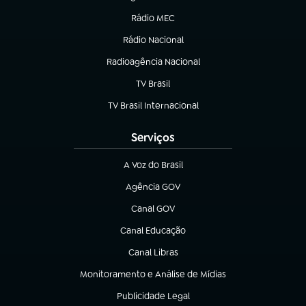
(abre em nova aba)
Rádio MEC
(abre em nova aba)
Rádio Nacional
Radioagência Nacional
(abre em nova aba)
TV Brasil
(abre em nova aba)
TV Brasil Internacional
(abre em nova aba)
Serviços
A Voz do Brasil
(abre em nova aba)
Agência GOV
(abre em nova aba)
Canal GOV
(abre em nova aba)
Canal Educação
(abre em nova aba)
Canal Libras
(abre em nova aba)
Monitoramento e Análise de Mídias
(abre em nova aba)
Publicidade Legal
(abre em nova aba)