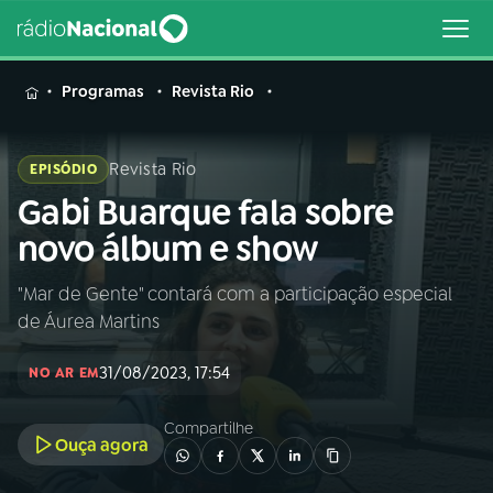
MENU
Programas
Revista Rio
Revista Rio
EPISÓDIO
Gabi Buarque fala sobre
Buscar
na
novo álbum e show
Rádio
Buscar
Nacional
"Mar de Gente" contará com a participação especial
de Áurea Martins
AO VIVO
31/08/2023, 17:54
NO AR EM
01
INÍCIO
Compartilhe
Ouça agora
02
A RÁDIO