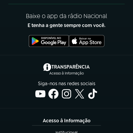
Baixe o app da rádio Nacional
E tenha a gente sempre com você.
(abre em nova aba)
TRANSPARÊNCIA
Acesso à Informação
Siga-nos nas redes sociais
Acesso à Informação
Institucional