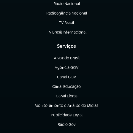
Rádio Nacional
Radioagência Nacional
(abre em nova aba)
TV Brasil
(abre em nova aba)
TV Brasil Internacional
(abre em nova aba)
Serviços
A Voz do Brasil
(abre em nova aba)
Agência GOV
(abre em nova aba)
Canal GOV
(abre em nova aba)
Canal Educação
(abre em nova aba)
Canal Libras
(abre em nova aba)
Monitoramento e Análise de Mídias
(abre em nova aba)
Publicidade Legal
(abre em nova aba)
Rádio Gov
(abre em nova aba)