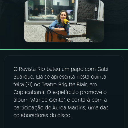
03
PROGRAMAÇÃO
04
PROGRAMAS
05
PODCASTS
O Revista Rio bateu um papo com Gabi
06
VIDEOCASTS
Buarque. Ela se apresenta nesta quinta-
feira (31) no Teatro Brigitte Blair, em
07
ÚLTIMAS
Copacabana. O espetáculo promove o
álbum "Mar de Gente", e contará com a
participação de Áurea Martins, uma das
08
FESTIVAL DE MÚSICA
colaboradoras do disco.
ACOMPANHE A RÁDIO NACIONAL