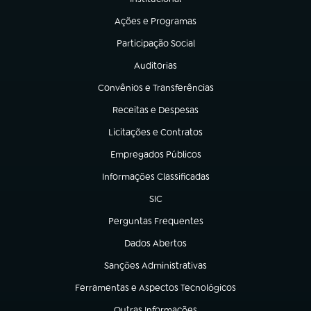
(abre em nova aba)
Ações e Programas
(abre em nova aba)
Participação Social
(abre em nova aba)
Auditorias
(abre em nova aba)
Convênios e Transferências
(abre em nova aba)
Receitas e Despesas
(abre em nova aba)
Licitações e Contratos
(abre em nova aba)
Empregados Públicos
(abre em nova aba)
Informações Classificadas
(abre em nova aba)
SIC
(abre em nova aba)
Perguntas Frequentes
(abre em nova aba)
Dados Abertos
(abre em nova aba)
Sanções Administrativas
(abre em nova aba)
Ferramentas e Aspectos Tecnológicos
(abre em nova aba)
Outras Informações