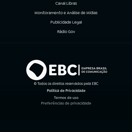
Canal Libras
(abre em nova aba)
Monitoramento e Análise de Mídias
(abre em nova aba)
Publicidade Legal
(abre em nova aba)
Rádio Gov
(abre em nova aba)
© Todos os direitos reservados pela EBC
Política de Privacidade
(abre em nova aba)
Termos de uso
(abre em nova aba)
Preferências de privacidade