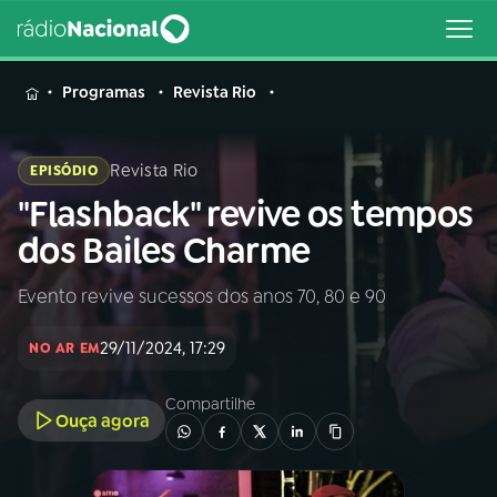
MENU
Programas
Revista Rio
Revista Rio
EPISÓDIO
"Flashback" revive os tempos
Buscar
na
dos Bailes Charme
Rádio
Buscar
Nacional
Evento revive sucessos dos anos 70, 80 e 90
AO VIVO
29/11/2024, 17:29
NO AR EM
01
INÍCIO
Compartilhe
Ouça agora
02
A RÁDIO