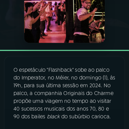
03
PROGRAMAÇÃO
04
PROGRAMAS
05
PODCASTS
O espetáculo "Flashback" sobe ao palco
06
VIDEOCASTS
do Imperator, no Méier, no domingo (1), às
19h, para sua última sessão em 2024. No
07
ÚLTIMAS
palco, a companhia Originais do Charme
propõe uma viagem no tempo ao visitar
40 sucessos musicais dos anos 70, 80 e
08
FESTIVAL DE MÚSICA
90 dos bailes
black
do subúrbio carioca.
ACOMPANHE A RÁDIO NACIONAL