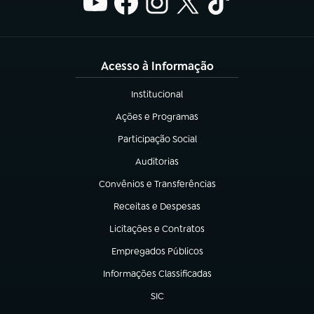
Acesso à Informação
Institucional
(abre em nova aba)
Ações e Programas
(abre em nova aba)
Participação Social
(abre em nova aba)
Auditorias
(abre em nova aba)
Convênios e Transferências
(abre em nova aba)
Receitas e Despesas
(abre em nova aba)
Licitações e Contratos
(abre em nova aba)
Empregados Públicos
(abre em nova aba)
Informações Classificadas
(abre em nova aba)
SIC
(abre em nova aba)