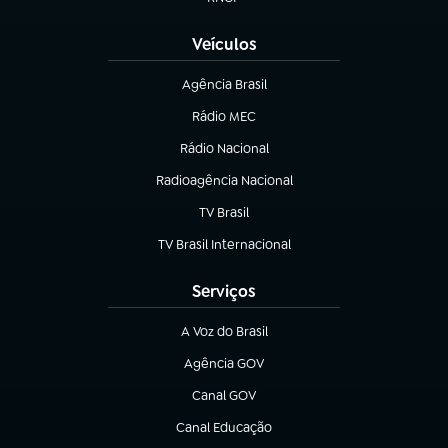
(abre em nova aba)
Veículos
Agência Brasil
(abre em nova aba)
Rádio MEC
(abre em nova aba)
Rádio Nacional
Radioagência Nacional
(abre em nova aba)
TV Brasil
(abre em nova aba)
TV Brasil Internacional
(abre em nova aba)
Serviços
A Voz do Brasil
(abre em nova aba)
Agência GOV
(abre em nova aba)
Canal GOV
(abre em nova aba)
Canal Educação
(abre em nova aba)