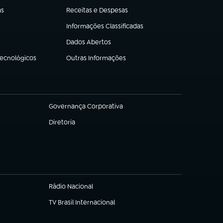
as
Receitas e Despesas
(abre em nova aba)
Informações Classificadas
(abre em nova aba)
Dados Abertos
(abre em nova aba)
Tecnológicos
Outras Informações
(abre em nova aba)
Governança Corporativa
(abre em nova aba)
Diretoria
(abre em nova aba)
Rádio Nacional
TV Brasil Internacional
(abre em nova aba)