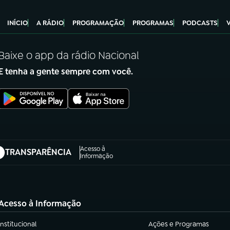
INÍCIO
A RÁDIO
PROGRAMAÇÃO
PROGRAMAS
PODCASTS
Baixe o app da rádio Nacional
E tenha a gente sempre com você.
Acesso à
TRANSPARÊNCIA
abre em nova aba)
Informação
Acesso à Informação
Institucional
Ações e Programas
(abre em nova aba)
(abre em nova aba)