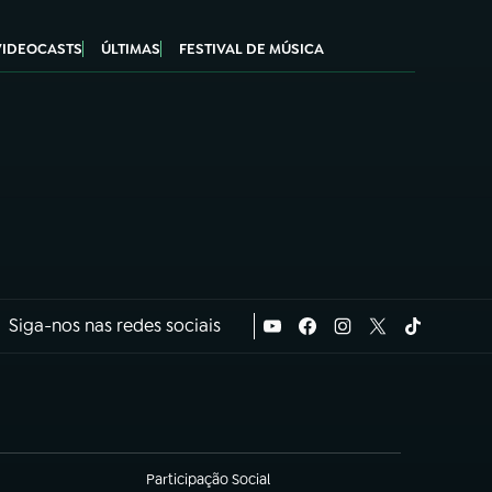
VIDEOCASTS
ÚLTIMAS
FESTIVAL DE MÚSICA
Siga-nos nas redes sociais
Participação Social
(abre em nova aba)