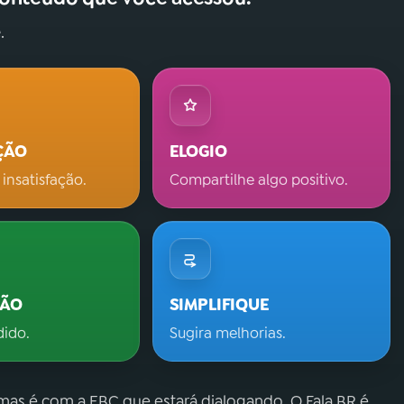
.
ÇÃO
ELOGIO
 insatisfação.
Compartilhe algo positivo.
ÇÃO
SIMPLIFIQUE
dido.
Sugira melhorias.
 mas é com a EBC que estará dialogando. O Fala.BR é