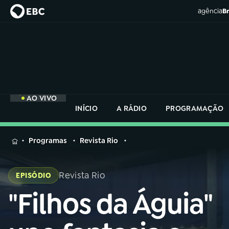
agência
Br
AO VIVO
INÍCIO
A RÁDIO
PROGRAMAÇÃO
MENU
Programas
Revista Rio
Buscar
na
Revista Rio
EPISÓDIO
Rádio
Buscar
Nacional
"Filhos da Águia"
Buscar
na
Rádio
AO VIVO