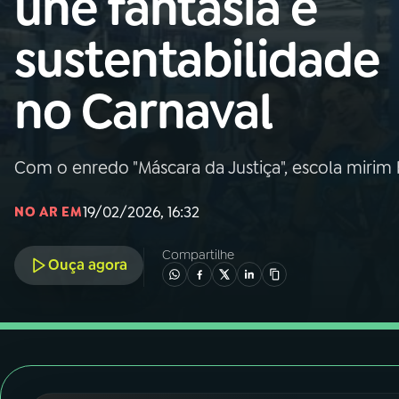
une fantasia e
Nacional
sustentabilidade
01
INÍCIO
no Carnaval
02
A RÁDIO
Com o enredo "Máscara da Justiça", escola mirim 
03
PROGRAMAÇÃO
19/02/2026, 16:32
NO AR EM
04
PROGRAMAS
Compartilhe
Ouça agora
05
PODCASTS
06
VIDEOCASTS