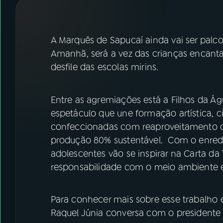
07
ÚLTIMAS
08
FESTIVAL DE MÚSICA
A Marquês de Sapucaí ainda vai ser palco
Amanhã, será a vez das crianças encant
desfile das escolas mirins.
ACOMPANHE A RÁDIO NACIONAL
YouTube
Facebook
Entre as agremiações está a Filhos da Ág
espetáculo que une formação artística, c
Instagram
X
confeccionadas com reaproveitamento de
TikTok
produção 80% sustentável. Com o enredo
adolescentes vão se inspirar na Carta da 
responsabilidade com o meio ambiente e a
Para conhecer mais sobre esse trabalho e
Raquel Júnia conversa com o presidente 