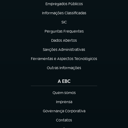
Empregados Públicos
(abre em nova aba)
Informações Classificadas
(abre em nova aba)
SIC
(abre em nova aba)
Perguntas Frequentes
(abre em nova aba)
Dados Abertos
(abre em nova aba)
Sanções Administrativas
(abre em nova aba)
Ferramentas e Aspectos Tecnológicos
(abre em nova aba)
Outras Informações
(abre em nova aba)
A EBC
Quem somos
(abre em nova aba)
Imprensa
(abre em nova aba)
Governança Corporativa
(abre em nova aba)
Contatos
(abre em nova aba)