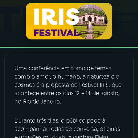
03
PROGRAMAÇÃO
04
PROGRAMAS
05
PODCASTS
Uma conferência em torno de temas
06
VIDEOCASTS
como o amor, o humano, a natureza e o
cosmos é a proposta do Festival IRIS, que
acontece entre os dias 12 e 14 de agosto,
07
ÚLTIMAS
no Rio de Janeiro.
08
FESTIVAL DE MÚSICA
Durante três dias, o público poderá
acompanhar rodas de conversa, oficinas
ACOMPANHE A RÁDIO NACIONAL
e atrações musicais. A cantora Flaira