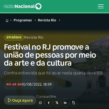
MENU
Programas
Revista Rio
Revista Rio
EPISÓDIO
Festival no RJ promove a
Buscar
na
união de pessoas por meio
Rádio
Buscar
da arte e da cultura
Nacional
Confira entrevista que foi ao ar nesta quarta-feira (10)
AO VIVO
10/08/2022, 18:59
NO AR EM
01
INÍCIO
Compartilhe
Ouça agora
02
A RÁDIO