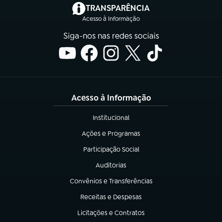
(abre em nova aba)
TRANSPARÊNCIA
Acesso à Informação
Siga-nos nas redes sociais
Acesso à Informação
Institucional
(abre em nova aba)
Ações e Programas
(abre em nova aba)
Participação Social
(abre em nova aba)
Auditorias
(abre em nova aba)
Convênios e Transferências
(abre em nova aba)
Receitas e Despesas
(abre em nova aba)
Licitações e Contratos
(abre em nova aba)