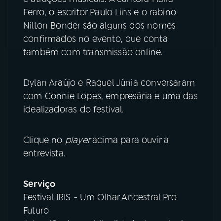
Ferro, o escritor Paulo Lins e o rabino
YouTube
Facebook
Nilton Bonder são alguns dos nomes
confirmados no evento, que conta
Instagram
X
também com transmissão online.
TikTok
Dylan Araújo e Raquel Júnia conversaram
com Connie Lopes, empresária e uma das
idealizadoras do festival.
Clique no
player
acima para ouvir a
entrevista.
Serviço
Festival IRIS - Um Olhar Ancestral Pro
Futuro