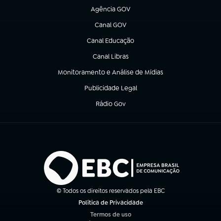
Agência GOV
(abre em nova aba)
Canal GOV
(abre em nova aba)
Canal Educação
(abre em nova aba)
Canal Libras
(abre em nova aba)
Monitoramento e Análise de Mídias
(abre em nova aba)
Publicidade Legal
(abre em nova aba)
Rádio Gov
(abre em nova aba)
© Todos os direitos reservados pela EBC
Política de Privacidade
(abre em nova aba)
Termos de uso
(abre em nova aba)