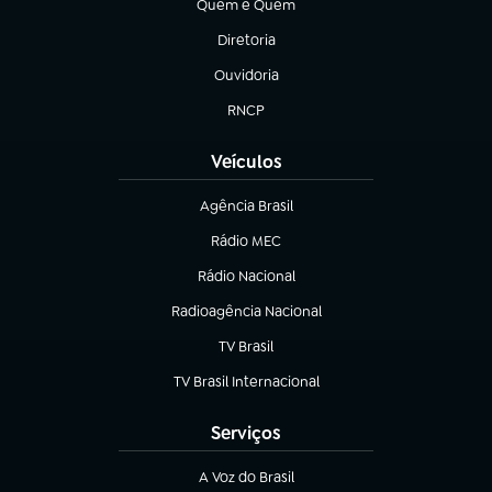
Quem é Quem
(abre em nova aba)
Diretoria
(abre em nova aba)
Ouvidoria
(abre em nova aba)
RNCP
(abre em nova aba)
Veículos
Agência Brasil
(abre em nova aba)
Rádio MEC
(abre em nova aba)
Rádio Nacional
Radioagência Nacional
(abre em nova aba)
TV Brasil
(abre em nova aba)
TV Brasil Internacional
(abre em nova aba)
Serviços
A Voz do Brasil
(abre em nova aba)