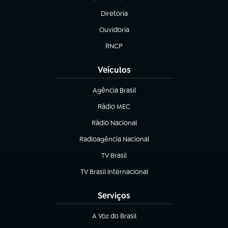
(abre em nova aba)
Diretoria
(abre em nova aba)
Ouvidoria
(abre em nova aba)
RNCP
(abre em nova aba)
Veículos
Agência Brasil
(abre em nova aba)
Rádio MEC
(abre em nova aba)
Rádio Nacional
Radioagência Nacional
(abre em nova aba)
TV Brasil
(abre em nova aba)
TV Brasil Internacional
(abre em nova aba)
Serviços
A Voz do Brasil
(abre em nova aba)