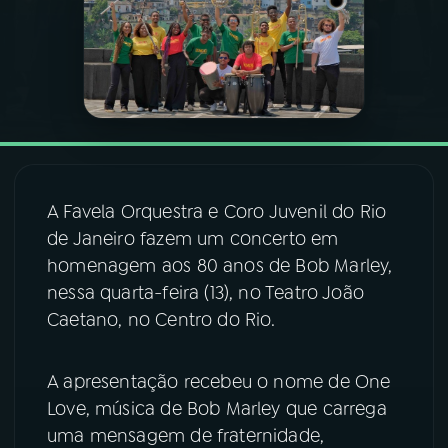
03
PROGRAMAÇÃO
04
PROGRAMAS
05
PODCASTS
A Favela Orquestra e Coro Juvenil do Rio
de Janeiro fazem um concerto em
06
VIDEOCASTS
homenagem aos 80 anos de Bob Marley,
nessa quarta-feira (13), no Teatro João
07
ÚLTIMAS
Caetano, no Centro do Rio.
08
FESTIVAL DE MÚSICA
A apresentação recebeu o nome de One
Love, música de Bob Marley que carrega
uma mensagem de fraternidade,
ACOMPANHE A RÁDIO NACIONAL