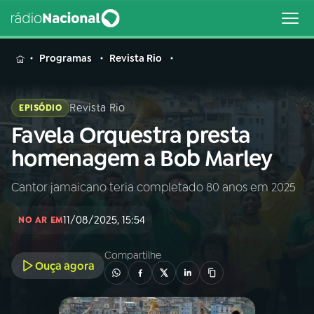
MENU
Programas
Revista Rio
Revista Rio
EPISÓDIO
Favela Orquestra presta
Buscar
na
homenagem a Bob Marley
Rádio
Buscar
Nacional
Cantor jamaicano teria completado 80 anos em 2025
AO VIVO
11/08/2025, 15:54
NO AR EM
01
INÍCIO
Compartilhe
Ouça agora
02
A RÁDIO