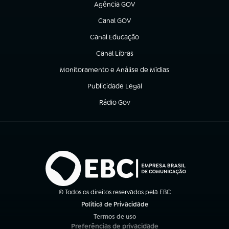
Agência GOV
(abre em nova aba)
Canal GOV
(abre em nova aba)
Canal Educação
(abre em nova aba)
Canal Libras
(abre em nova aba)
Monitoramento e Análise de Mídias
(abre em nova aba)
Publicidade Legal
(abre em nova aba)
Rádio Gov
(abre em nova aba)
© Todos os direitos reservados pela EBC
Política de Privacidade
(abre em nova aba)
Termos de uso
(abre em nova aba)
Preferências de privacidade