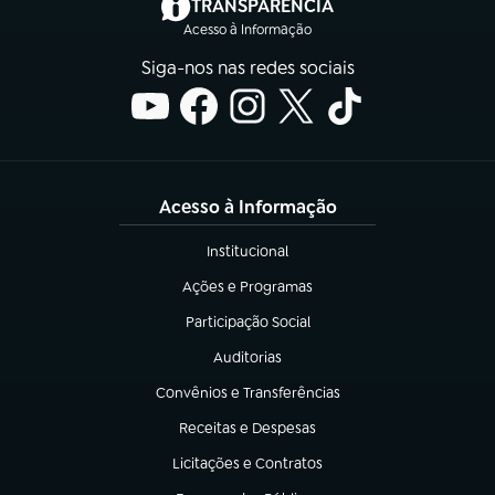
(abre em nova aba)
TRANSPARÊNCIA
Acesso à Informação
Siga-nos nas redes sociais
Acesso à Informação
Institucional
(abre em nova aba)
Ações e Programas
(abre em nova aba)
Participação Social
(abre em nova aba)
Auditorias
(abre em nova aba)
Convênios e Transferências
(abre em nova aba)
Receitas e Despesas
(abre em nova aba)
Licitações e Contratos
(abre em nova aba)