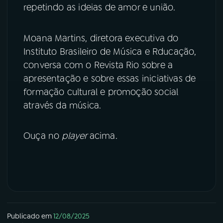
repetindo as ideias de amor e união.
YouTube
Facebook
Moana Martins, diretora executiva do
Instagram
X
Instituto Brasileiro de Música e Rducação,
conversa com o Revista Rio sobre a
TikTok
apresentação e sobre essas iniciativas de
formação cultural e promoção social
através da música.
Ouça no
player
acima.
Publicado em
12/08/2025