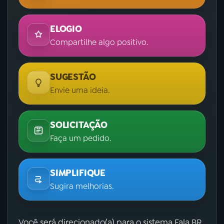
ELOGIO
Compartilhe algo positivo.
SUGESTÃO
Envie uma ideia.
SOLICITAÇÃO
Faça um pedido.
SIMPLIFIQUE
Sugira melhorias.
Você será direcionado(a) para o sistema Fala.BR,