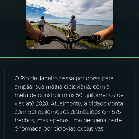
03
PROGRAMAÇÃO
04
PROGRAMAS
05
PODCASTS
06
VIDEOCASTS
O Rio de Janeiro passa por obras para
ampliar sua malha cicloviária, com a
meta de construir mais 50 quilômetros de
07
ÚLTIMAS
vias até 2028. Atualmente, a cidade conta
com 501 quilômetros distribuídos em 575
08
FESTIVAL DE MÚSICA
trechos, mas apenas uma pequena parte
é formada por ciclovias exclusivas.
ACOMPANHE A RÁDIO NACIONAL