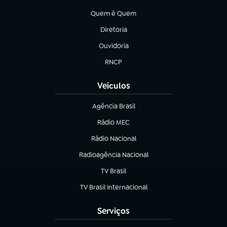
(abre em nova aba)
Quem é Quem
(abre em nova aba)
Diretoria
(abre em nova aba)
Ouvidoria
(abre em nova aba)
RNCP
(abre em nova aba)
Veículos
Agência Brasil
(abre em nova aba)
Rádio MEC
(abre em nova aba)
Rádio Nacional
Radioagência Nacional
(abre em nova aba)
TV Brasil
(abre em nova aba)
TV Brasil Internacional
(abre em nova aba)
Serviços