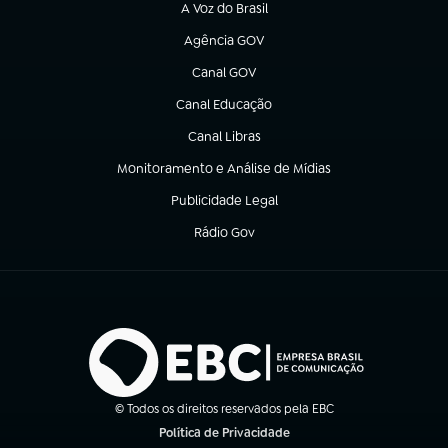
A Voz do Brasil
(abre em nova aba)
Agência GOV
(abre em nova aba)
Canal GOV
(abre em nova aba)
Canal Educação
(abre em nova aba)
Canal Libras
(abre em nova aba)
Monitoramento e Análise de Mídias
(abre em nova aba)
Publicidade Legal
(abre em nova aba)
Rádio Gov
(abre em nova aba)
© Todos os direitos reservados pela EBC
Política de Privacidade
(abre em nova aba)