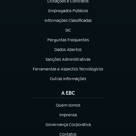
Licitações e Contratos
(abre em nova aba)
Empregados Públicos
(abre em nova aba)
Informações Classificadas
(abre em nova aba)
SIC
(abre em nova aba)
Perguntas Frequentes
(abre em nova aba)
Dados Abertos
(abre em nova aba)
Sanções Administrativas
(abre em nova aba)
Ferramentas e Aspectos Tecnológicos
(abre em nova aba)
Outras Informações
(abre em nova aba)
A EBC
Quem somos
(abre em nova aba)
Imprensa
(abre em nova aba)
Governança Corporativa
(abre em nova aba)
Contatos