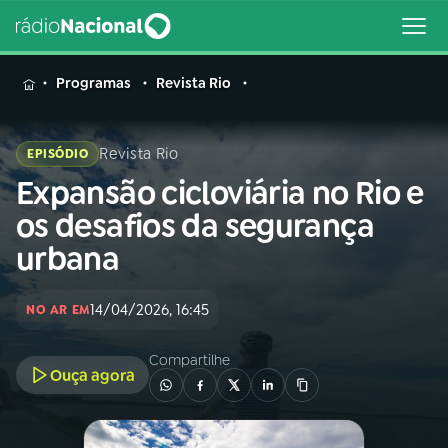
MENU
Programas
Revista Rio
Revista Rio
EPISÓDIO
Expansão cicloviária no Rio e
Buscar
na
os desafios da segurança
Rádio
Buscar
urbana
Nacional
AO VIVO
14/04/2026, 16:45
NO AR EM
Compartilhe
01
INÍCIO
Ouça agora
02
A RÁDIO