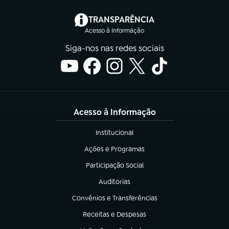
(abre em nova aba)
TRANSPARÊNCIA
Acesso à Informação
Siga-nos nas redes sociais
Acesso à Informação
Institucional
(abre em nova aba)
Ações e Programas
(abre em nova aba)
Participação Social
(abre em nova aba)
Auditorias
(abre em nova aba)
Convênios e Transferências
(abre em nova aba)
Receitas e Despesas
(abre em nova aba)