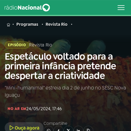
MENU
Programas
Revista Rio
Revista Rio
EPISÓDIO
Espetáculo voltado para a
Buscar
na
primeira infância pretende
Rádio
Buscar
despertar a criatividade
Nacional
"Mini-humanimal" estreia dia 2 de junho no SESC Nova
AO VIVO
Iguaçu
01
INÍCIO
24/05/2024, 17:46
NO AR EM
Compartilhe
02
A RÁDIO
Ouça agora