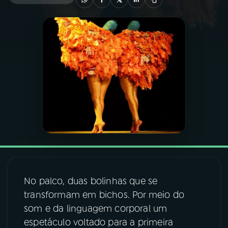
03
PROGRAMAÇÃO
04
PROGRAMAS
05
PODCASTS
06
VIDEOCASTS
07
ÚLTIMAS
No palco, duas bolinhas que se
08
FESTIVAL DE MÚSICA
transformam em bichos. Por meio do
som e da linguagem corporal um
espetáculo voltado para a primeira
ACOMPANHE A RÁDIO NACIONAL