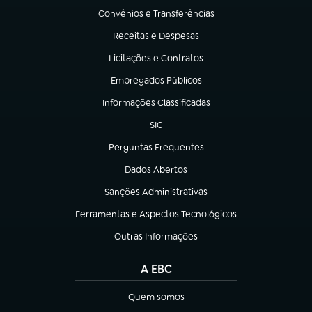
Convênios e Transferências
(abre em nova aba)
Receitas e Despesas
(abre em nova aba)
Licitações e Contratos
(abre em nova aba)
Empregados Públicos
(abre em nova aba)
Informações Classificadas
(abre em nova aba)
SIC
(abre em nova aba)
Perguntas Frequentes
(abre em nova aba)
Dados Abertos
(abre em nova aba)
Sanções Administrativas
(abre em nova aba)
Ferramentas e Aspectos Tecnológicos
(abre em nova aba)
Outras Informações
(abre em nova aba)
A EBC
Quem somos
(abre em nova aba)