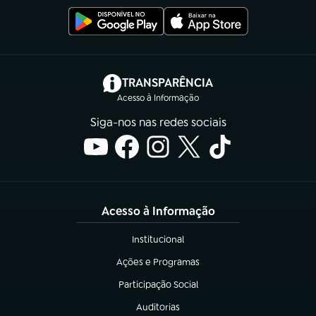
(abre em nova aba)
TRANSPARÊNCIA
Acesso à Informação
Siga-nos nas redes sociais
Acesso à Informação
Institucional
(abre em nova aba)
Ações e Programas
(abre em nova aba)
Participação Social
(abre em nova aba)
Auditorias
(abre em nova aba)